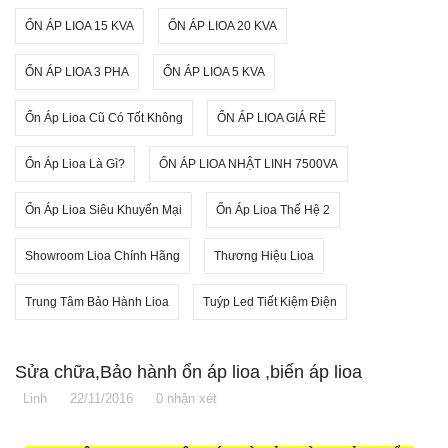
ỔN ÁP LIOA 15 KVA
ỔN ÁP LIOA 20 KVA
ỔN ÁP LIOA 3 PHA
ỔN ÁP LIOA 5 KVA
Ổn Áp Lioa Cũ Có Tốt Không
ỔN ÁP LIOA GIÁ RẺ
Ổn Áp Lioa Là Gì?
ỔN ÁP LIOA NHẬT LINH 7500VA
Ổn Áp Lioa Siêu Khuyến Mại
Ổn Áp Lioa Thế Hệ 2
Showroom Lioa Chính Hãng
Thương Hiệu Lioa
Trung Tâm Bảo Hành Lioa
Tuýp Led Tiết Kiệm Điện
Sửa chữa,Bảo hành ổn áp lioa ,biến áp lioa
Linh
22/11/2016
0 nhận xét