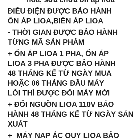
ĐIỀU ĐIỆN ĐƯỢC BẢO HÀNH
ỔN ÁP LIOA,BIẾN ÁP LIOA
- THỜI GIAN ĐƯỢC BẢO HÀNH
TỪNG MÃ SẢN PHẨM
+
ỔN ÁP LIOA 1 PHA
, ỔN ÁP
LIOA 3 PHA ĐƯỢC BẢO HÀNH
48 THÁNG KỂ TỪ NGÀY MUA
HOẶC 06 THÁNG ĐẦU MÁY
LỖI THÌ ĐƯỢC ĐỔI MÁY MỚI
+
ĐỔI NGUỒN LIOA
110V BẢO
HÀNH 48 THÁNG KỂ TỪ NGÀY SẢN
XUẤT
+ MÁY NẠP ẮC QUY LIOA BẢO