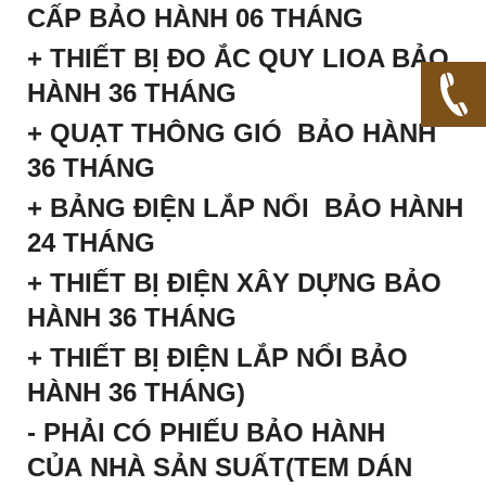
CẤP BẢO HÀNH 06 THÁNG
+ THIẾT BỊ ĐO ẮC QUY LIOA BẢO
HÀNH 36 THÁNG
+
QUẠT THÔNG GIÓ
BẢO HÀNH
36 THÁNG
+ BẢNG ĐIỆN LẮP NỔI BẢO HÀNH
24 THÁNG
+ THIẾT BỊ ĐIỆN XÂY DỰNG BẢO
HÀNH 36 THÁNG
+ THIẾT BỊ ĐIỆN LẮP NỔI BẢO
HÀNH 36 THÁNG)
- PHẢI CÓ PHIẾU BẢO HÀNH
CỦA NHÀ SẢN SUẤT(TEM DÁN