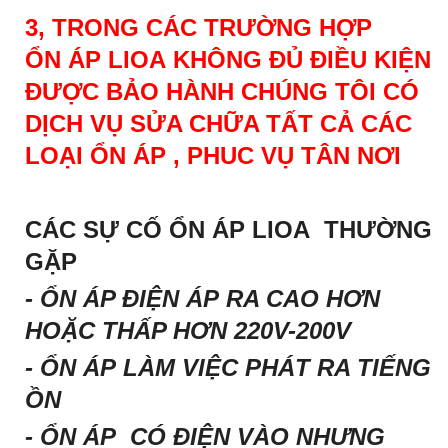
3, TRONG CÁC TRƯỜNG HỢP
ỔN ÁP LIOA KHÔNG ĐỦ ĐIỀU KIỆN
ĐƯỢC BẢO HÀNH CHÚNG TÔI CÓ
DỊCH VỤ SỬA CHỮA TẤT CẢ CÁC
LOẠI ỔN ÁP , PHUC VỤ TÂN NƠI
CÁC SỰ CỐ ỔN ÁP LIOA THƯỜNG
GẶP
- ỔN ÁP ĐIỆN ÁP RA CAO HƠN
HOẶC THẤP HƠN 220V-200V
- ỔN ÁP LÀM VIỆC PHÁT RA TIẾNG
ỒN
- ỔN ÁP CÓ ĐIỆN VÀO NHƯNG