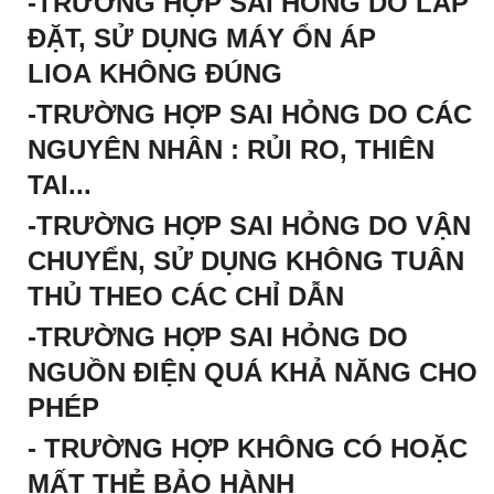
-TRƯỜNG HỢP SAI HỎNG DO LẮP
ĐẶT, SỬ DỤNG MÁY
ỔN ÁP
LIOA
KHÔNG ĐÚNG
-TRƯỜNG HỢP SAI HỎNG DO CÁC
NGUYÊN NHÂN : RỦI RO, THIÊN
TAI...
-TRƯỜNG HỢP SAI HỎNG DO VẬN
CHUYỂN, SỬ DỤNG KHÔNG TUÂN
THỦ THEO CÁC CHỈ DẪN
-TRƯỜNG HỢP SAI HỎNG DO
NGUỒN ĐIỆN QUÁ KHẢ NĂNG CHO
PHÉP
- TRƯỜNG HỢP KHÔNG CÓ HOẶC
MẤT THẺ BẢO HÀNH