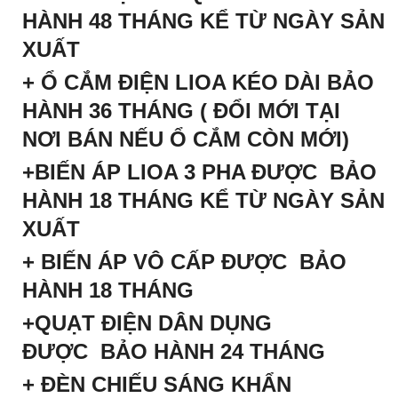
HÀNH 48 THÁNG KỂ TỪ NGÀY SẢN
XUẤT
+
Ổ CẮM ĐIỆN LIOA
KÉO DÀI BẢO
HÀNH 36 THÁNG ( ĐỔI MỚI TẠI
NƠI BÁN NẾU Ổ CẮM CÒN MỚI)
+
BIẾN ÁP LIOA 3 PHA
ĐƯỢC BẢO
HÀNH 18 THÁNG KỂ TỪ NGÀY SẢN
XUẤT
+ BIẾN ÁP VÔ CẤP ĐƯỢC BẢO
HÀNH 18 THÁNG
+QUẠT ĐIỆN DÂN DỤNG
ĐƯỢC BẢO HÀNH 24 THÁNG
+ ĐÈN CHIẾU SÁNG KHẨN