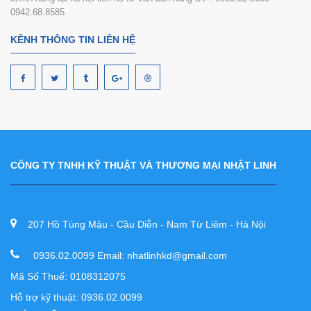
0942.68.8585
KÊNH THÔNG TIN LIÊN HỆ
CÔNG TY TNHH KỸ THUẬT VÀ THƯƠNG MẠI NHẬT LINH
207 Hồ Tùng Mậu - Cầu Diễn - Nam Từ Liêm - Hà Nội
0936.02.0099 Email: nhatlinhkd@gmail.com
Mã Số Thuế: 0108312075
Hỗ trợ kỹ thuật: 0936.02.0099