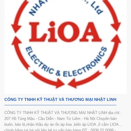
CÔNG TY TNHH KỸ THUẬT VÀ THƯƠNG MẠI NHẬT LINH
CÔNG TY TNHH KỸ THUẬT VÀ THƯƠNG MẠI NHẬT LINH địa chỉ :
207 Hồ Tùng Mậu - Cầu Diễn - Nam Từ Liêm - Hà Nội Chuyên bán
buôn, bán lẻ,nhận thầu dự án ổn áp lioa ,biến áp LIOA ,ổ cắm LIOA...
chính hãng tại hà nội liên hệ tư vấn bán hàng ĐT : 0936.02.0099 -