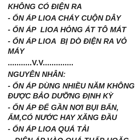
KHÔNG CÓ ĐIỆN RA
- ỔN ÁP LIOA CHÁY CUỘN DÂY
- ỔN ÁP LIOA HỎNG ÁT TÔ MÁT
- ỔN ÁP LIOA BỊ DÒ ĐIỆN RA VỎ
MÁY
...........V.V..............
NGUYÊN NHÂN:
- ỔN ÁP DÙNG NHIỀU NĂM KHÔNG
ĐƯỢC BẢO DƯỠNG ĐỊNH KỲ
- ỔN ÁP ĐỂ GẦN NƠI BỤI BẨN,
ẨM,CÓ NƯỚC HAY XĂNG ĐẦU
- ỔN ÁP LIOA QUÁ TẢI