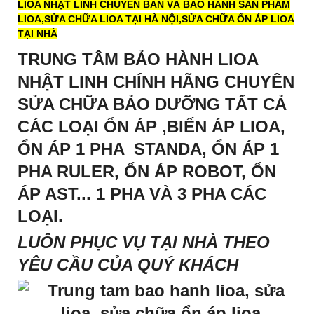
LIOA NHẬT LINH CHUYÊN BÁN VÀ BẢO HÀNH SẢN PHẨM
LIOA,SỬA CHỮA LIOA TẠI HÀ NỘI,SỬA CHỮA ỔN ÁP LIOA
TẠI NHÀ
TRUNG TÂM BẢO HÀNH LIOA
NHẬT LINH CHÍNH HÃNG CHUYÊN
SỬA CHỮA BẢO DƯỠNG TẤT CẢ
CÁC LOẠI
ỔN ÁP
,
BIẾN ÁP LIOA
,
ỔN ÁP 1 PHA STANDA, ỔN ÁP 1
PHA RULER, ỔN ÁP ROBOT, ỔN
ÁP AST... 1 PHA VÀ 3 PHA CÁC
LOẠI.
LUÔN PHỤC VỤ TẠI NHÀ THEO
YÊU CẦU CỦA QUÝ KHÁCH