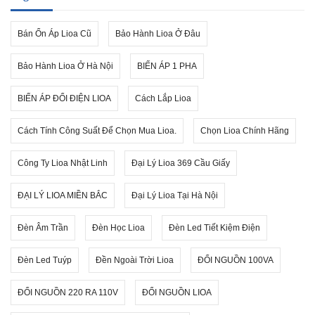
Bán Ổn Áp Lioa Cũ
Bảo Hành Lioa Ở Đâu
Bảo Hành Lioa Ở Hà Nội
BIẾN ÁP 1 PHA
BIẾN ÁP ĐỔI ĐIỆN LIOA
Cách Lắp Lioa
Cách Tính Công Suất Để Chọn Mua Lioa.
Chọn Lioa Chính Hãng
Công Ty Lioa Nhật Linh
Đại Lý Lioa 369 Cầu Giấy
ĐẠI LÝ LIOA MIỀN BẮC
Đại Lý Lioa Tại Hà Nội
Đèn Âm Trần
Đèn Học Lioa
Đèn Led Tiết Kiệm Điện
Đèn Led Tuýp
Đền Ngoài Trời Lioa
ĐỔI NGUỒN 100VA
ĐỔI NGUỒN 220 RA 110V
ĐỔI NGUỒN LIOA