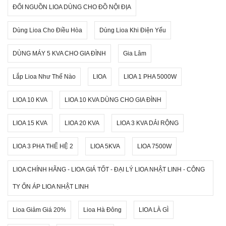
ĐỔI NGUỒN LIOA DÙNG CHO ĐỒ NỘI ĐỊA
Dùng Lioa Cho Điều Hòa
Dùng Lioa Khi Điện Yếu
DÙNG MÁY 5 KVA CHO GIA ĐÌNH
Gia Lâm
Lắp Lioa Như Thế Nào
LIOA
LIOA 1 PHA 5000W
LIOA 10 KVA
LIOA 10 KVA DÙNG CHO GIA ĐÌNH
LIOA 15 KVA
LIOA 20 KVA
LIOA 3 KVA DẢI RỘNG
LIOA 3 PHA THẾ HỆ 2
LIOA 5KVA
LIOA 7500W
LIOA CHÍNH HÃNG - LIOA GIÁ TỐT - ĐẠI LÝ LIOA NHẬT LINH - CÔNG
TY ỔN ÁP LIOA NHẬT LINH
Lioa Giảm Giá 20%
Lioa Hà Đông
LIOA LÀ GÌ