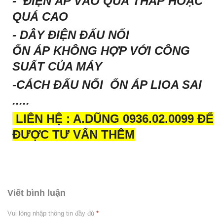
- ĐIỆN ÁP VÀO QUÁ THẤP HOẶC
QUÁ CAO
- DÂY ĐIỆN ĐẤU NỐI
ỔN ÁP KHÔNG HỢP VỚI CÔNG
SUẤT CỦA MÁY
-CÁCH ĐẤU NỐI ỔN ÁP LIOA SAI
.....
LIÊN HỆ : A.DŨNG 0936.02.0099 ĐỂ
ĐƯỢC TƯ VẤN THÊM
Viết bình luận
Vui lòng nhập thông tin đầy đủ
*