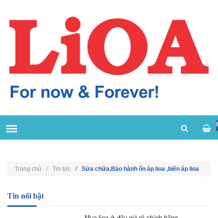
Trang chủ
/
Tin tức
/
Sửa chữa,Bảo hành ổn áp lioa ,biến áp lioa
Tin nổi bật
Mua lioa ở đâu giá rẻ chính hãng