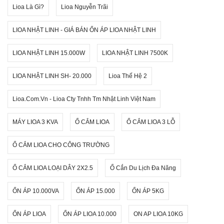
Lioa Là Gì?
Lioa Nguyễn Trãi
LIOA NHẬT LINH - GIÁ BÁN ỔN ÁP LIOA NHẬT LINH
LIOA NHẬT LINH 15.000W
LIOA NHẬT LINH 7500K
LIOA NHẬT LINH SH- 20.000
Lioa Thế Hệ 2
Lioa.com.vn - Lioa Cty Tnhh Tm Nhật Linh Việt Nam
MÁY LIOA 3 KVA
Ổ CẮM LIOA
Ổ CẮM LIOA 3 LỖ
Ổ CẮM LIOA CHO CÔNG TRƯỜNG
Ổ CẮM LIOA LOẠI DÂY 2X2.5
Ổ Cắn Du Lịch Đa Năng
ỔN ÁP 10.000VA
ỔN ÁP 15.000
ỔN ÁP 5KG
ỔN ÁP LIOA
ỔN ÁP LIOA 10.000
ON AP LIOA 10KG