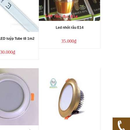
Led nhót râu E14
ED tuýp Tube t8 1m2
35.000₫
30.000₫