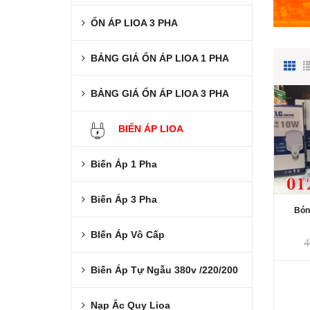
ỔN ÁP LIOA 3 PHA
BẢNG GIÁ ỔN ÁP LIOA 1 PHA
BẢNG GIÁ ỔN ÁP LIOA 3 PHA
BIẾN ÁP LIOA
Biến Áp 1 Pha
Biến Áp 3 Pha
Bón
BIến Áp Vô Cấp
4
Biến Áp Tự Ngẫu 380v /220/200
Nạp Ắc Quy Lioa