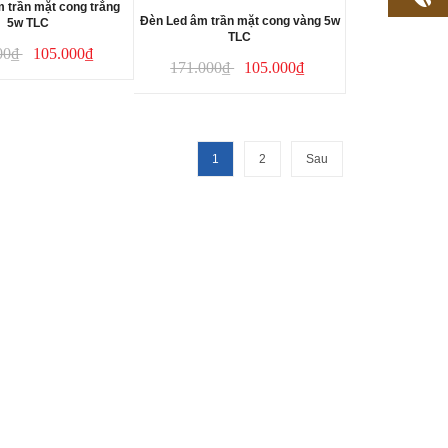
 trần mặt cong trắng
Đèn Led âm trần mặt cong vàng 5w
5w TLC
TLC
00₫
105.000₫
171.000₫
105.000₫
1
2
Sau