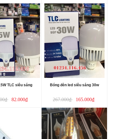
 15W TLC siêu sáng
Bóng đèn led siêu sáng 30w
000₫
82.000₫
267.000₫
165.000₫