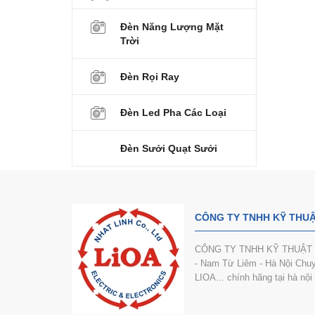
Đèn Năng Lượng Mặt
Trời
Đèn Rọi Ray
Đèn Led Pha Các Loại
Đèn Sưởi Quạt Sưởi
CÔNG TY TNHH KỸ THUẬ
CÔNG TY TNHH KỸ THUẬT VÀ
- Nam Từ Liêm - Hà Nội Chuyê
LIOA... chính hãng tại hà nộ