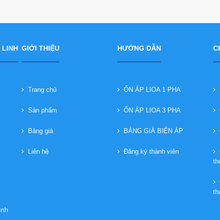
 LINH
GIỚI THIỆU
HƯỚNG DẪN
C
Trang chủ
ỔN ÁP LIOA 1 PHA
B
Sản phẩm
ỔN ÁP LIOA 3 PHA
C
Bảng giá
BẢNG GIÁ BIẾN ÁP
C
Liên hệ
Đăng ký thành viên
C
th
Q
th
inh