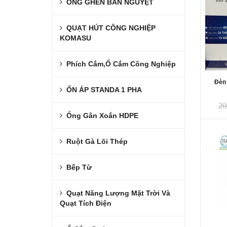
ỐNG GHEN BÁN NGUYỆT
QUẠT HÚT CÔNG NGHIỆP
KOMASU
Phích Cắm,Ổ Cắm Công Nghiệp
Đèn
ỔN ÁP STANDA 1 PHA
20
Ống Gân Xoắn HDPE
Ruột Gà Lõi Thép
Bếp Từ
Quạt Năng Lượng Mặt Trời Và
Quạt Tích Điện