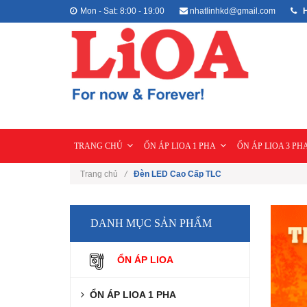
Mon - Sat: 8:00 - 19:00
nhatlinhkd@gmail.com
H
TRANG CHỦ
ỔN ÁP LIOA 1 PHA
ỔN ÁP LIOA 3 PH
Trang chủ
/
Đèn LED Cao Cấp TLC
DANH MỤC SẢN PHẨM
ỔN ÁP LIOA
ỔN ÁP LIOA 1 PHA