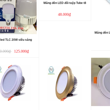
Máng đèn LED đôi tuýp Tube t8
48.000₫
Máng đèn L
 led TLC 20W siêu sáng
0.000₫
125.000₫