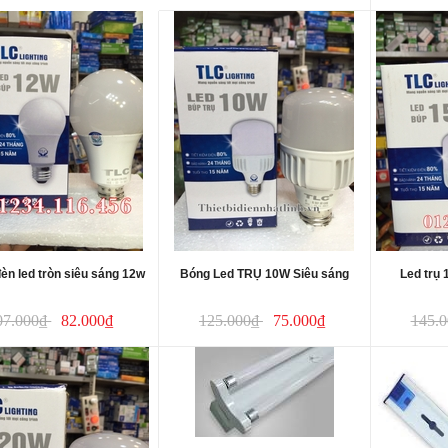
èn led tròn siêu sáng 12w
Bóng Led TRỤ 10W Siêu sáng
Led trụ
07.000₫
82.000₫
125.000₫
75.000₫
145.