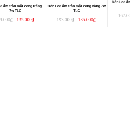
Đèn Led âm
d âm trần mặt cong trắng
Đèn Led âm trần mặt cong vàng 7w
7w TLC
TLC
167.0
9.000₫
135.000₫
193.000₫
135.000₫