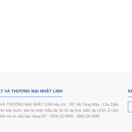
T VÀ THƯƠNG MẠI NHẬT LINH
K
 THƯƠNG MẠI NHẬT LINH địa chỉ : 207 Hồ Tùng Mậu - Cầu Diễn
n bán buôn, bán lẻ,nhận thầu dự án ổn áp lioa ,biến áp LIOA ,ổ cắm
i liên hệ tư vấn bán hàng ĐT : 0936.02.0099 - 0942.68.8585