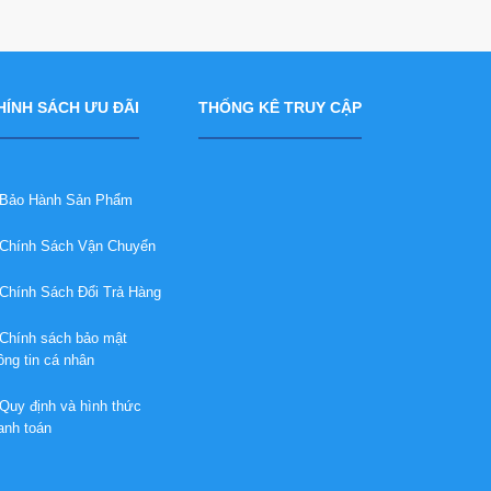
HÍNH SÁCH ƯU ĐÃI
THỐNG KÊ TRUY CẬP
ảo Hành Sản Phẩm
hính Sách Vận Chuyển
hính Sách Đổi Trả Hàng
hính sách bảo mật
ông tin cá nhân
uy định và hình thức
anh toán