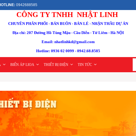
OTLINE:
0942688585
CÔNG TY TNHH NHẬT LINH
CHUYÊN PHÂN PHỐI - BÁN BUÔN - BÁN LẺ - NHẬN THẦU DỰ ÁN
Địa chỉ: 207 Đường Hồ Tùng Mậu - Cầu Diễn - Từ Liêm - Hà NỘI
Email: nhatlinhkd@gmail.com
Hotline: 0936 02 0099 - 0942.68.8585
A
BIẾN ÁP LIOA
THIẾT BỊ ĐIỆN
TIN TỨC