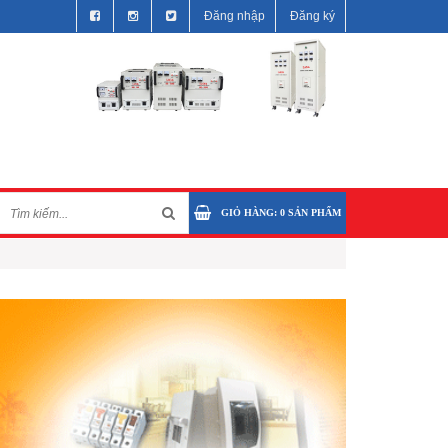
Đăng nhập
Đăng ký
GIỎ HÀNG:
0
SẢN PHẨM