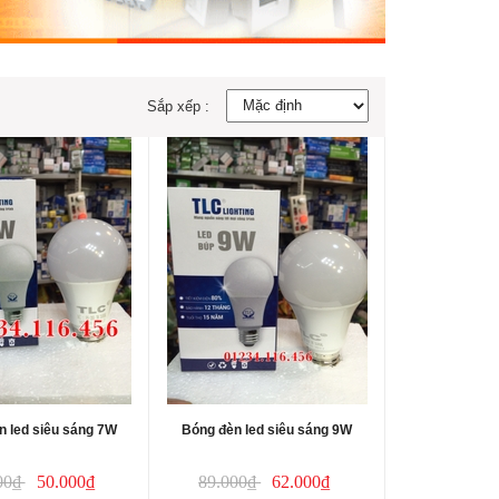
Sắp xếp :
n led siêu sáng 7W
Bóng đèn led siêu sáng 9W
00₫
50.000₫
89.000₫
62.000₫