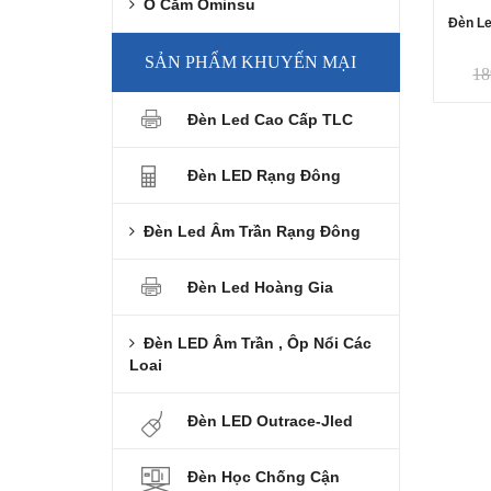
Ổ Cắm Ominsu
Đèn Le
SẢN PHẨM KHUYẾN MẠI
18
Đèn Led Cao Cấp TLC
Đèn LED Rạng Đông
Đèn Led Âm Trần Rạng Đông
Đèn Led Hoàng Gia
Đèn LED Âm Trần , Ôp Nổi Các
Loai
Đèn LED Outrace-Jled
Đèn Học Chống Cận