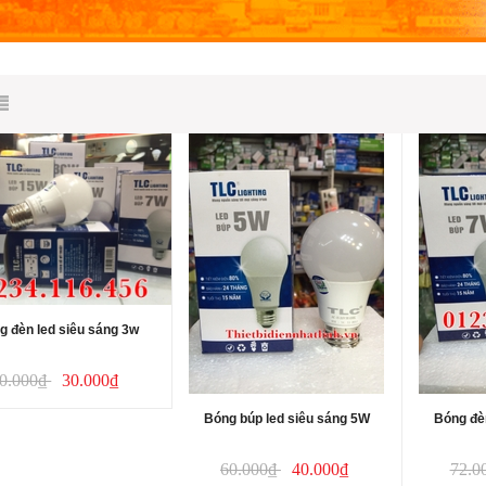
g đèn led siêu sáng 3w
0.000₫
30.000₫
Bóng búp led siêu sáng 5W
Bóng đè
60.000₫
40.000₫
72.0