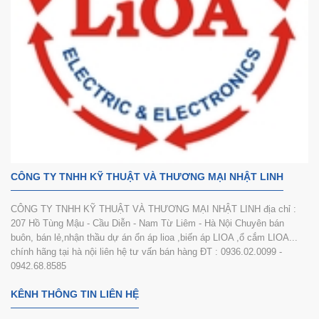
CÔNG TY TNHH KỸ THUẬT VÀ THƯƠNG MẠI NHẬT LINH
CÔNG TY TNHH KỸ THUẬT VÀ THƯƠNG MẠI NHẬT LINH địa chỉ :
207 Hồ Tùng Mậu - Cầu Diễn - Nam Từ Liêm - Hà Nội Chuyên bán
buôn, bán lẻ,nhận thầu dự án ổn áp lioa ,biến áp LIOA ,ổ cắm LIOA...
chính hãng tại hà nội liên hệ tư vấn bán hàng ĐT : 0936.02.0099 -
0942.68.8585
KÊNH THÔNG TIN LIÊN HỆ