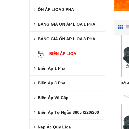
ỔN ÁP LIOA 3 PHA
BẢNG GIÁ ỔN ÁP LIOA 1 PHA
BẢNG GIÁ ỔN ÁP LIOA 3 PHA
BIẾN ÁP LIOA
Biến Áp 1 Pha
Biến Áp 3 Pha
Đổi 
58
BIến Áp Vô Cấp
Biến Áp Tự Ngẫu 380v /220/200
Nạp Ắc Quy Lioa