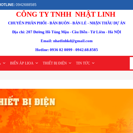
OTLINE:
0942688585
CÔNG TY TNHH NHẬT LINH
CHUYÊN PHÂN PHỐI - BÁN BUÔN - BÁN LẺ - NHẬN THẦU DỰ ÁN
Địa chỉ: 207 Đường Hồ Tùng Mậu - Cầu Diễn - Từ Liêm - Hà NỘI
Email: nhatlinhkd@gmail.com
Hotline: 0936 02 0099 - 0942.68.8585
A
BIẾN ÁP LIOA
THIẾT BỊ ĐIỆN
TIN TỨC