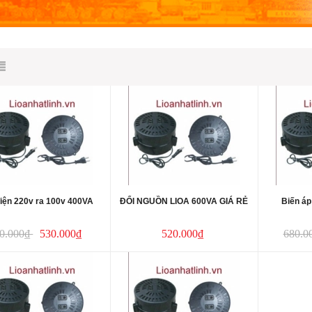
điện 220v ra 100v 400VA
ĐỔI NGUỒN LIOA 600VA GIÁ RẺ
Biến áp
0.000₫
530.000₫
520.000₫
680.0