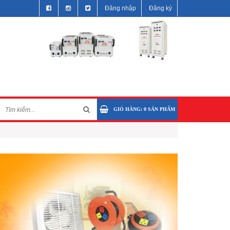
Đăng nhập
Đăng ký
GIỎ HÀNG:
0
SẢN PHẨM