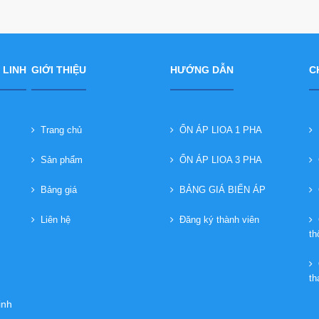
 LINH
GIỚI THIỆU
HƯỚNG DẪN
C
Trang chủ
ỔN ÁP LIOA 1 PHA
B
Sản phẩm
ỔN ÁP LIOA 3 PHA
C
Bảng giá
BẢNG GIÁ BIẾN ÁP
C
Liên hệ
Đăng ký thành viên
C
th
Q
th
inh