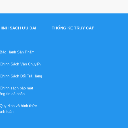
HÍNH SÁCH ƯU ĐÃI
THỐNG KÊ TRUY CẬP
ảo Hành Sản Phẩm
hính Sách Vận Chuyển
hính Sách Đổi Trả Hàng
hính sách bảo mật
ông tin cá nhân
uy định và hình thức
anh toán