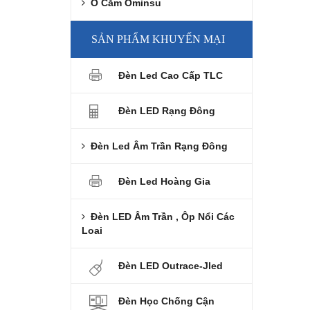
Ổ Cắm Ominsu
SẢN PHẨM KHUYẾN MẠI
Đèn Led Cao Cấp TLC
Đèn LED Rạng Đông
Đèn Led Âm Trần Rạng Đông
Đèn Led Hoàng Gia
Đèn LED Âm Trần , Ôp Nổi Các
Loai
Đèn LED Outrace-Jled
Đèn Học Chống Cận