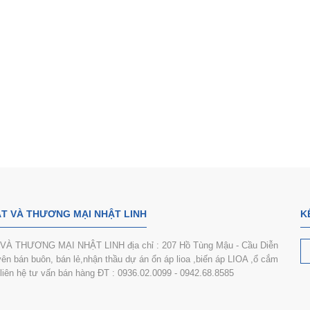
T VÀ THƯƠNG MẠI NHẬT LINH
K
 THƯƠNG MẠI NHẬT LINH địa chỉ : 207 Hồ Tùng Mậu - Cầu Diễn
n bán buôn, bán lẻ,nhận thầu dự án ổn áp lioa ,biến áp LIOA ,ổ cắm
i liên hệ tư vấn bán hàng ĐT : 0936.02.0099 - 0942.68.8585