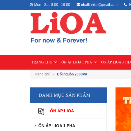
Mon - Sat: 8:00 - 19:00
nhatlinhkd@gmail.com
H
TRANG CHỦ
ỔN ÁP LIOA 1 PHA
ỔN ÁP LIOA 3 PH
Trang chủ
/
Đổi nguồn 2000VA
DANH MỤC SẢN PHẨM
ỔN ÁP LIOA
ỔN ÁP LIOA 1 PHA