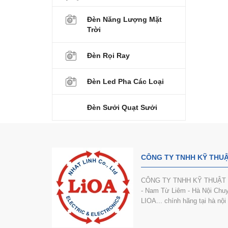
Đèn Năng Lượng Mặt
Trời
Đèn Rọi Ray
Đèn Led Pha Các Loại
Đèn Sưởi Quạt Sưởi
CÔNG TY TNHH KỸ THUẬ
CÔNG TY TNHH KỸ THUẬT VÀ
- Nam Từ Liêm - Hà Nội Chuyê
LIOA... chính hãng tại hà nộ