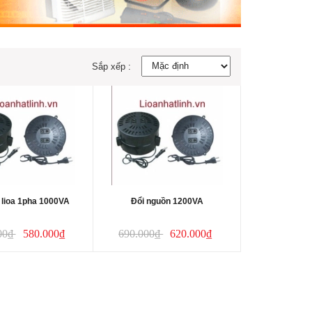
Sắp xếp :
 lioa 1pha 1000VA
Đổi nguồn 1200VA
00₫
580.000₫
690.000₫
620.000₫