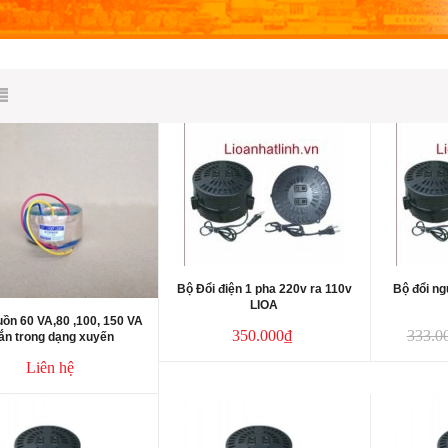
Bộ Đổi điện 1 pha 220v ra 110v
Bộ đổi n
LIOA
uồn 60 VA,80 ,100, 150 VA
350.000₫
333.0
ắn trong dạng xuyến
Liên hệ