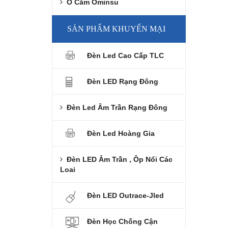
Ổ Cắm Ominsu
SẢN PHẨM KHUYẾN MẠI
Đèn Led Cao Cấp TLC
Đèn LED Rạng Đông
Đèn Led Âm Trần Rạng Đông
Đèn Led Hoàng Gia
Đèn LED Âm Trần , Ôp Nổi Các
Loai
Đèn LED Outrace-Jled
Đèn Học Chống Cận