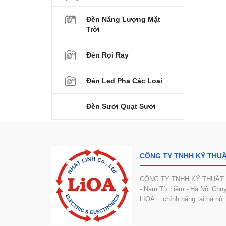
Đèn Năng Lượng Mặt
Trời
Đèn Rọi Ray
Đèn Led Pha Các Loại
Đèn Sưởi Quạt Sưởi
CÔNG TY TNHH KỸ THUẬ
CÔNG TY TNHH KỸ THUẬT VÀ
- Nam Từ Liêm - Hà Nội Chuyê
LIOA... chính hãng tại hà nộ