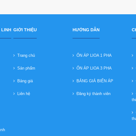
 LINH
GIỚI THIỆU
HƯỚNG DẪN
C
Trang chủ
ỔN ÁP LIOA 1 PHA
B
Sản phẩm
ỔN ÁP LIOA 3 PHA
C
Bảng giá
BẢNG GIÁ BIẾN ÁP
C
Liên hệ
Đăng ký thành viên
C
th
Q
th
inh