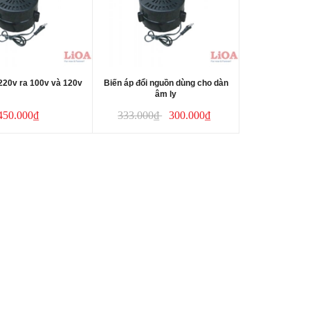
220v ra 100v và 120v
Biến áp đổi nguồn dùng cho dàn
âm ly
450.000₫
333.000₫
300.000₫