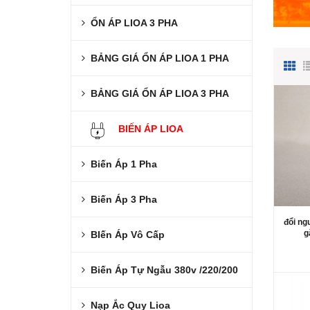
ỔN ÁP LIOA 3 PHA
BẢNG GIÁ ỔN ÁP LIOA 1 PHA
BẢNG GIÁ ỔN ÁP LIOA 3 PHA
BIẾN ÁP LIOA
Biến Áp 1 Pha
Biến Áp 3 Pha
đổi ng
g
BIến Áp Vô Cấp
Biến Áp Tự Ngẫu 380v /220/200
Nạp Ắc Quy Lioa