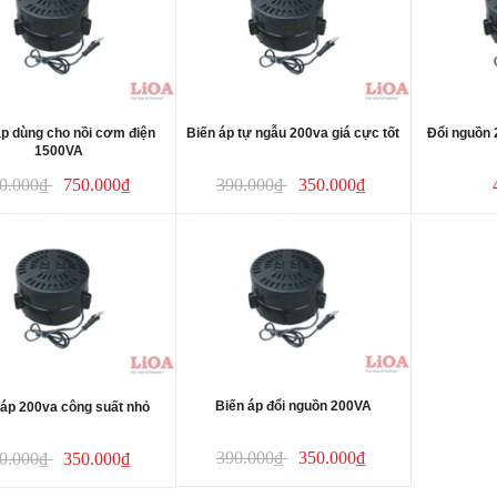
áp dùng cho nồi cơm điện
Biến áp tự ngẫu 200va giá cực tốt
Đổi nguồn 
1500VA
0.000₫
750.000₫
390.000₫
350.000₫
Biến áp đổi nguồn 200VA
 áp 200va công suất nhỏ
390.000₫
350.000₫
0.000₫
350.000₫