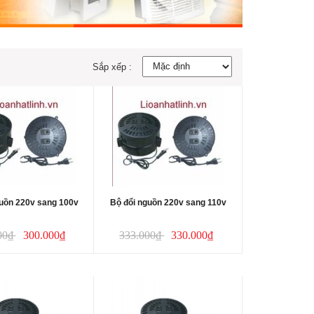
Sắp xếp :
guồn 220v sang 100v
Bộ đổi nguồn 220v sang 110v
00₫
300.000₫
333.000₫
330.000₫