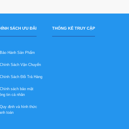
HÍNH SÁCH ƯU ĐÃI
THỐNG KÊ TRUY CẬP
ảo Hành Sản Phẩm
hính Sách Vận Chuyển
hính Sách Đổi Trả Hàng
hính sách bảo mật
ông tin cá nhân
uy định và hình thức
anh toán