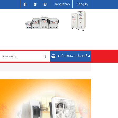
Đăng nhập
Đăng ký
GIỎ HÀNG:
0
SẢN PHẨM