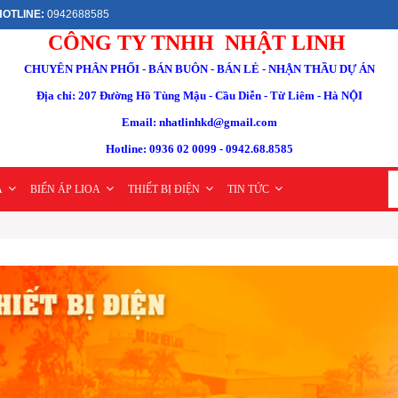
OTLINE:
0942688585
CÔNG TY TNHH NHẬT LINH
CHUYÊN PHÂN PHỐI - BÁN BUÔN - BÁN LẺ - NHẬN THẦU DỰ ÁN
Địa chỉ: 207 Đường Hồ Tùng Mậu - Cầu Diễn - Từ Liêm - Hà NỘI
Email: nhatlinhkd@gmail.com
Hotline: 0936 02 0099 - 0942.68.8585
A
BIẾN ÁP LIOA
THIẾT BỊ ĐIỆN
TIN TỨC