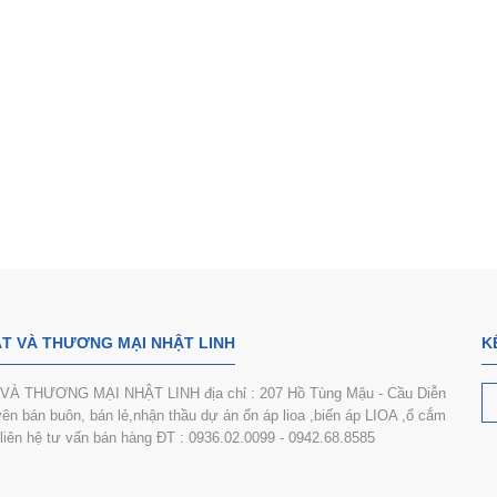
T VÀ THƯƠNG MẠI NHẬT LINH
K
 THƯƠNG MẠI NHẬT LINH địa chỉ : 207 Hồ Tùng Mậu - Cầu Diễn
n bán buôn, bán lẻ,nhận thầu dự án ổn áp lioa ,biến áp LIOA ,ổ cắm
i liên hệ tư vấn bán hàng ĐT : 0936.02.0099 - 0942.68.8585