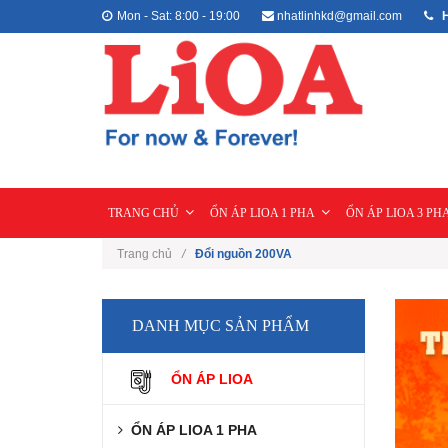
Mon - Sat: 8:00 - 19:00
nhatlinhkd@gmail.com
H
TRANG CHỦ
ỔN ÁP LIOA 1 PHA
ỔN ÁP LIOA 3 PH
Trang chủ
/
Đổi nguồn 200VA
DANH MỤC SẢN PHẨM
ỔN ÁP LIOA
ỔN ÁP LIOA 1 PHA