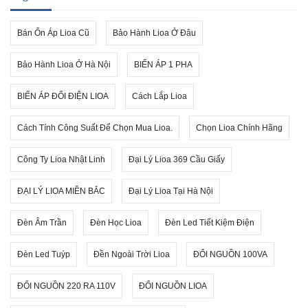
Bán Ổn Áp Lioa Cũ
Bảo Hành Lioa Ở Đâu
Bảo Hành Lioa Ở Hà Nội
BIẾN ÁP 1 PHA
BIẾN ÁP ĐỔI ĐIỆN LIOA
Cách Lắp Lioa
Cách Tính Công Suất Để Chọn Mua Lioa.
Chọn Lioa Chính Hãng
Công Ty Lioa Nhật Linh
Đại Lý Lioa 369 Cầu Giấy
ĐẠI LÝ LIOA MIỀN BẮC
Đại Lý Lioa Tại Hà Nội
Đèn Âm Trần
Đèn Học Lioa
Đèn Led Tiết Kiệm Điện
Đèn Led Tuýp
Đền Ngoài Trời Lioa
ĐỔI NGUỒN 100VA
ĐỔI NGUỒN 220 RA 110V
ĐỔI NGUỒN LIOA