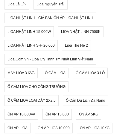
Lioa Là Gì?
Lioa Nguyễn Trãi
LIOA NHẬT LINH - GIÁ BÁN ỔN ÁP LIOA NHẬT LINH
LIOA NHẬT LINH 15.000W
LIOA NHẬT LINH 7500K
LIOA NHẬT LINH SH- 20.000
Lioa Thế Hệ 2
Lioa.com.vn - Lioa Cty Tnhh Tm Nhật Linh Việt Nam
MÁY LIOA 3 KVA
Ổ CẮM LIOA
Ổ CẮM LIOA 3 LỖ
Ổ CẮM LIOA CHO CÔNG TRƯỜNG
Ổ CẮM LIOA LOẠI DÂY 2X2.5
Ổ Cắn Du Lịch Đa Năng
ỔN ÁP 10.000VA
ỔN ÁP 15.000
ỔN ÁP 5KG
ỔN ÁP LIOA
ỔN ÁP LIOA 10.000
ON AP LIOA 10KG