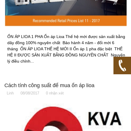
ỔN ÁP LIOA 1 PHA Ổn áp Lioa Thế hệ mới được sản xuất bằng
dây đồng 100% nguyên chất Bảo hành 4 năm - đổi mới 6
tháng ỔN ÁP LIOA THẾ HỆ MỚI II Ổn áp 1 pha đặc biệt THẾ
HỆ II ĐƯỢC SẢN XUẤT BẰNG ĐỒNG NGUYÊN CHẤT Nguyên
lý điều chỉnh...
Cách tính công suất để mua ổn áp lioa
Linh
08/08/2017
0 nhận xét