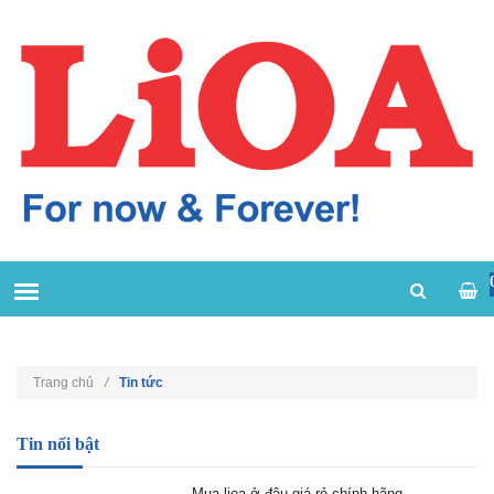
Trang chủ
/
Tin tức
Tin nổi bật
Mua lioa ở đâu giá rẻ chính hãng