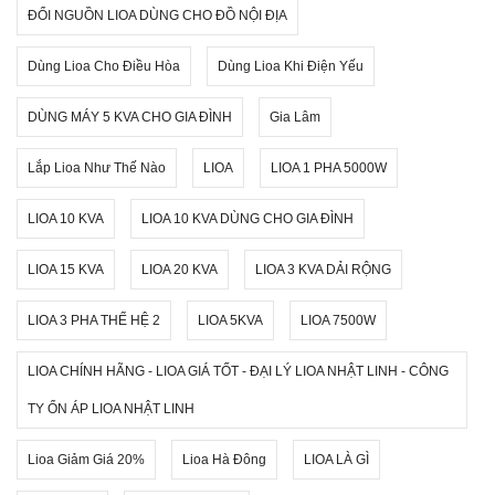
ĐỔI NGUỒN LIOA DÙNG CHO ĐỒ NỘI ĐỊA
Dùng Lioa Cho Điều Hòa
Dùng Lioa Khi Điện Yếu
DÙNG MÁY 5 KVA CHO GIA ĐÌNH
Gia Lâm
Lắp Lioa Như Thế Nào
LIOA
LIOA 1 PHA 5000W
LIOA 10 KVA
LIOA 10 KVA DÙNG CHO GIA ĐÌNH
LIOA 15 KVA
LIOA 20 KVA
LIOA 3 KVA DẢI RỘNG
LIOA 3 PHA THẾ HỆ 2
LIOA 5KVA
LIOA 7500W
LIOA CHÍNH HÃNG - LIOA GIÁ TỐT - ĐẠI LÝ LIOA NHẬT LINH - CÔNG
TY ỔN ÁP LIOA NHẬT LINH
Lioa Giảm Giá 20%
Lioa Hà Đông
LIOA LÀ GÌ