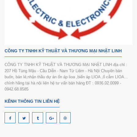
CÔNG TY TNHH KỸ THUẬT VÀ THƯƠNG MẠI NHẬT LINH
CÔNG TY TNHH KỸ THUẬT VÀ THƯƠNG MẠI NHẬT LINH địa chỉ :
207 Hồ Tùng Mậu - Cầu Diễn - Nam Từ Liêm - Hà Nội Chuyên bán
buôn, bán lẻ,nhận thầu dự án ổn áp lioa ,biến áp LIOA ,ổ cắm LIOA...
chính hãng tại hà nội liên hệ tư vấn bán hàng ĐT : 0936.02.0099 -
0942.68.8585
KÊNH THÔNG TIN LIÊN HỆ