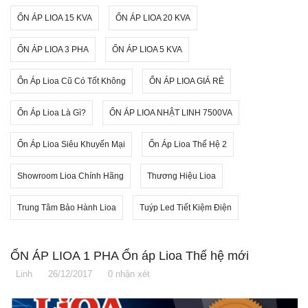
ỔN ÁP LIOA 15 KVA
ỔN ÁP LIOA 20 KVA
ỔN ÁP LIOA 3 PHA
ỔN ÁP LIOA 5 KVA
Ổn Áp Lioa Cũ Có Tốt Không
ỔN ÁP LIOA GIÁ RẺ
Ổn Áp Lioa Là Gì?
ỔN ÁP LIOA NHẬT LINH 7500VA
Ổn Áp Lioa Siêu Khuyến Mại
Ổn Áp Lioa Thế Hệ 2
Showroom Lioa Chính Hãng
Thương Hiệu Lioa
Trung Tâm Bảo Hành Lioa
Tuýp Led Tiết Kiệm Điện
ỔN ÁP LIOA 1 PHA Ổn áp Lioa Thế hệ mới
Linh
26/12/2017
0 nhận xét