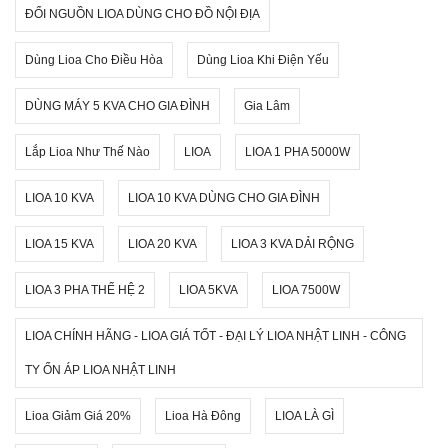
ĐỔI NGUỒN LIOA DÙNG CHO ĐỒ NỘI ĐỊA
Dùng Lioa Cho Điều Hòa
Dùng Lioa Khi Điện Yếu
DÙNG MÁY 5 KVA CHO GIA ĐÌNH
Gia Lâm
Lắp Lioa Như Thế Nào
LIOA
LIOA 1 PHA 5000W
LIOA 10 KVA
LIOA 10 KVA DÙNG CHO GIA ĐÌNH
LIOA 15 KVA
LIOA 20 KVA
LIOA 3 KVA DẢI RỘNG
LIOA 3 PHA THẾ HỆ 2
LIOA 5KVA
LIOA 7500W
LIOA CHÍNH HÃNG - LIOA GIÁ TỐT - ĐẠI LÝ LIOA NHẬT LINH - CÔNG
TY ỔN ÁP LIOA NHẬT LINH
Lioa Giảm Giá 20%
Lioa Hà Đông
LIOA LÀ GÌ