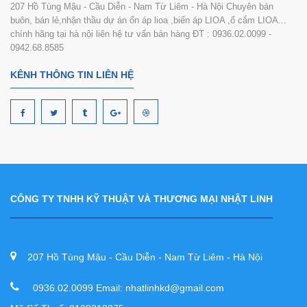
207 Hồ Tùng Mậu - Cầu Diễn - Nam Từ Liêm - Hà Nội Chuyên bán
buôn, bán lẻ,nhận thầu dự án ổn áp lioa ,biến áp LIOA ,ổ cắm LIOA...
chính hãng tại hà nội liên hệ tư vấn bán hàng ĐT : 0936.02.0099 -
0942.68.8585
KÊNH THÔNG TIN LIÊN HỆ
CÔNG TY TNHH KỸ THUẬT VÀ THƯƠNG MẠI NHẬT LINH
207 Hồ Tùng Mậu - Cầu Diễn - Nam Từ Liêm - Hà Nội
0936.02.0099 Email: nhatlinhkd@gmail.com