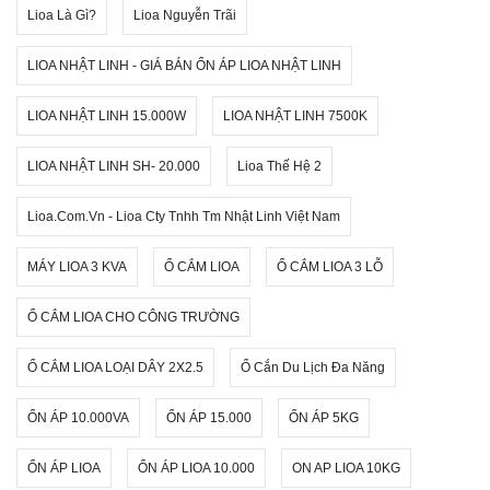
Lioa Là Gì?
Lioa Nguyễn Trãi
LIOA NHẬT LINH - GIÁ BÁN ỔN ÁP LIOA NHẬT LINH
LIOA NHẬT LINH 15.000W
LIOA NHẬT LINH 7500K
LIOA NHẬT LINH SH- 20.000
Lioa Thế Hệ 2
Lioa.com.vn - Lioa Cty Tnhh Tm Nhật Linh Việt Nam
MÁY LIOA 3 KVA
Ổ CẮM LIOA
Ổ CẮM LIOA 3 LỖ
Ổ CẮM LIOA CHO CÔNG TRƯỜNG
Ổ CẮM LIOA LOẠI DÂY 2X2.5
Ổ Cắn Du Lịch Đa Năng
ỔN ÁP 10.000VA
ỔN ÁP 15.000
ỔN ÁP 5KG
ỔN ÁP LIOA
ỔN ÁP LIOA 10.000
ON AP LIOA 10KG