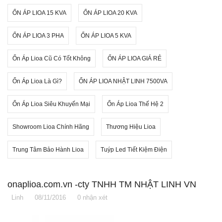
ỔN ÁP LIOA 15 KVA
ỔN ÁP LIOA 20 KVA
ỔN ÁP LIOA 3 PHA
ỔN ÁP LIOA 5 KVA
Ổn Áp Lioa Cũ Có Tốt Không
ỔN ÁP LIOA GIÁ RẺ
Ổn Áp Lioa Là Gì?
ỔN ÁP LIOA NHẬT LINH 7500VA
Ổn Áp Lioa Siêu Khuyến Mại
Ổn Áp Lioa Thế Hệ 2
Showroom Lioa Chính Hãng
Thương Hiệu Lioa
Trung Tâm Bảo Hành Lioa
Tuýp Led Tiết Kiệm Điện
onaplioa.com.vn -cty TNHH TM NHẬT LINH VN
Linh
08/11/2016
0 nhận xét