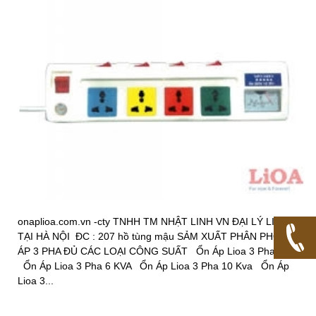
onaplioa.com.vn -cty TNHH TM NHẬT LINH VN ĐẠI LÝ LIOA
TẠI HÀ NỘI ĐC : 207 hồ tùng mậu SẢM XUẤT PHÂN PHỐI ỔN
ÁP 3 PHA ĐỦ CÁC LOẠI CÔNG SUẤT Ổn Áp Lioa 3 Pha 3 KVA
Ổn Áp Lioa 3 Pha 6 KVA Ổn Áp Lioa 3 Pha 10 Kva Ổn Áp
Lioa 3...