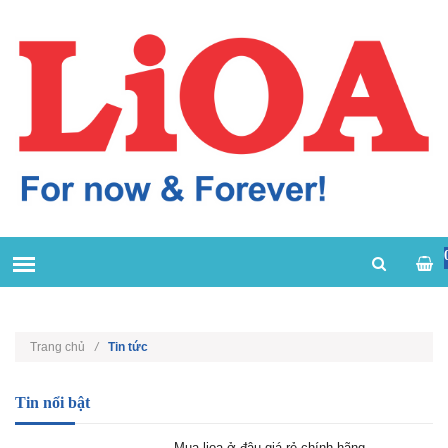
Trang chủ
/
Tin tức
Tin nổi bật
Mua lioa ở đâu giá rẻ chính hãng