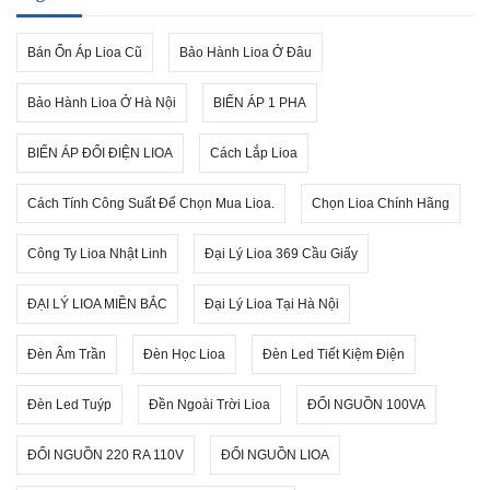
Bán Ổn Áp Lioa Cũ
Bảo Hành Lioa Ở Đâu
Bảo Hành Lioa Ở Hà Nội
BIẾN ÁP 1 PHA
BIẾN ÁP ĐỔI ĐIỆN LIOA
Cách Lắp Lioa
Cách Tính Công Suất Để Chọn Mua Lioa.
Chọn Lioa Chính Hãng
Công Ty Lioa Nhật Linh
Đại Lý Lioa 369 Cầu Giấy
ĐẠI LÝ LIOA MIỀN BẮC
Đại Lý Lioa Tại Hà Nội
Đèn Âm Trần
Đèn Học Lioa
Đèn Led Tiết Kiệm Điện
Đèn Led Tuýp
Đền Ngoài Trời Lioa
ĐỔI NGUỒN 100VA
ĐỔI NGUỒN 220 RA 110V
ĐỔI NGUỒN LIOA