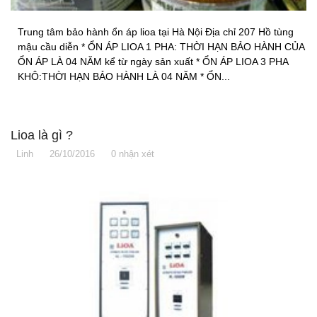
Trung tâm bảo hành ổn áp lioa tại Hà Nội Địa chỉ 207 Hồ tùng
mậu cầu diễn * ỔN ÁP LIOA 1 PHA: THỜI HẠN BẢO HÀNH CỦA
ỔN ÁP LÀ 04 NĂM kể từ ngày sản xuất * ỔN ÁP LIOA 3 PHA
KHÔ:THỜI HẠN BẢO HÀNH LÀ 04 NĂM * ỔN...
Lioa là gì ?
Linh
26/10/2016
0 nhận xét