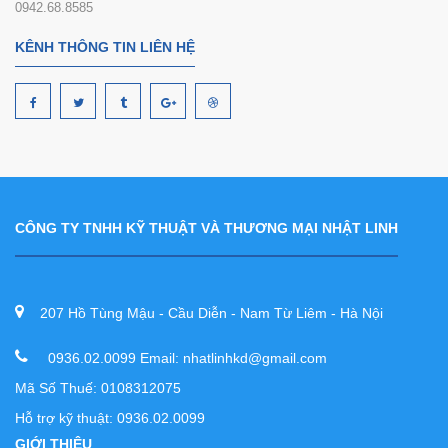
0942.68.8585
KÊNH THÔNG TIN LIÊN HỆ
CÔNG TY TNHH KỸ THUẬT VÀ THƯƠNG MẠI NHẬT LINH
207 Hồ Tùng Mậu - Cầu Diễn - Nam Từ Liêm - Hà Nội
0936.02.0099 Email: nhatlinhkd@gmail.com
Mã Số Thuế: 0108312075
Hỗ trợ kỹ thuật: 0936.02.0099
GIỚI THIỆU