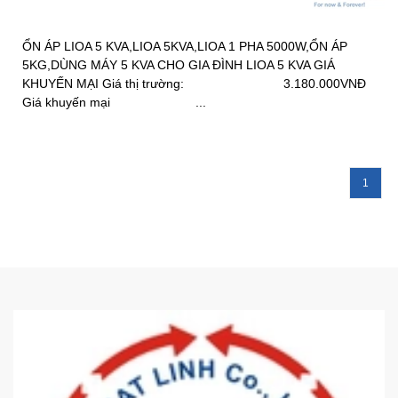
ỔN ÁP LIOA 5 KVA,LIOA 5KVA,LIOA 1 PHA 5000W,ỔN ÁP
5KG,DÙNG MÁY 5 KVA CHO GIA ĐÌNH LIOA 5 KVA GIÁ
KHUYẾN MẠI Giá thị trường: 3.180.000VNĐ
Giá khuyến mại ...
1