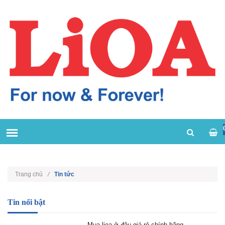
Trang chủ
/
Tin tức
Tin nổi bật
Mua lioa ở đâu giá rẻ chính hãng