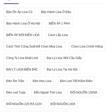
Bán Ổn Áp Lioa Cũ
Bảo Hành Lioa Ở Đâu
Bảo Hành Lioa Ở Hà Nội
BIẾN ÁP 1 PHA
BIẾN ÁP ĐỔI ĐIỆN LIOA
Cách Lắp Lioa
Cách Tính Công Suất Để Chọn Mua Lioa.
Chọn Lioa Chính Hãng
Công Ty Lioa Nhật Linh
Đại Lý Lioa 369 Cầu Giấy
ĐẠI LÝ LIOA MIỀN BẮC
Đại Lý Lioa Tại Hà Nội
Đèn Âm Trần
Đèn Học Lioa
Đèn Led Tiết Kiệm Điện
Đèn Led Tuýp
Đền Ngoài Trời Lioa
ĐỔI NGUỒN 100VA
ĐỔI NGUỒN 220 RA 110V
ĐỔI NGUỒN LIOA