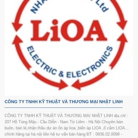
CÔNG TY TNHH KỸ THUẬT VÀ THƯƠNG MẠI NHẬT LINH
CÔNG TY TNHH KỸ THUẬT VÀ THƯƠNG MẠI NHẬT LINH địa chỉ :
207 Hồ Tùng Mậu - Cầu Diễn - Nam Từ Liêm - Hà Nội Chuyên bán
buôn, bán lẻ,nhận thầu dự án ổn áp lioa ,biến áp LIOA ,ổ cắm LIOA...
chính hãng tại hà nội liên hệ tư vấn bán hàng ĐT : 0936.02.0099 -