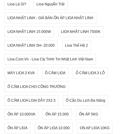
Lioa Là Gì?
Lioa Nguyễn Trãi
LIOA NHẬT LINH - GIÁ BÁN ỔN ÁP LIOA NHẬT LINH
LIOA NHẬT LINH 15.000W
LIOA NHẬT LINH 7500K
LIOA NHẬT LINH SH- 20.000
Lioa Thế Hệ 2
Lioa.com.vn - Lioa Cty Tnhh Tm Nhật Linh Việt Nam
MÁY LIOA 3 KVA
Ổ CẮM LIOA
Ổ CẮM LIOA 3 LỖ
Ổ CẮM LIOA CHO CÔNG TRƯỜNG
Ổ CẮM LIOA LOẠI DÂY 2X2.5
Ổ Cắn Du Lịch Đa Năng
ỔN ÁP 10.000VA
ỔN ÁP 15.000
ỔN ÁP 5KG
ỔN ÁP LIOA
ỔN ÁP LIOA 10.000
ON AP LIOA 10KG