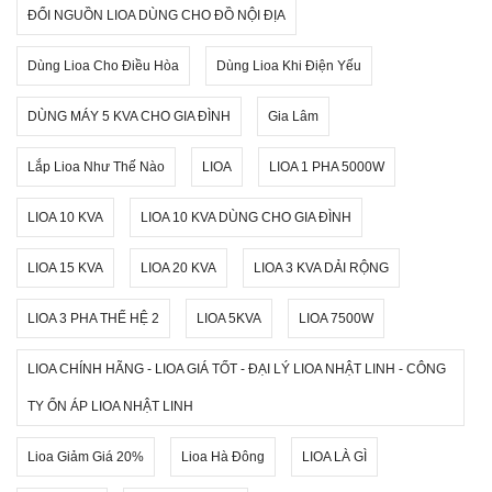
ĐỔI NGUỒN LIOA DÙNG CHO ĐỒ NỘI ĐỊA
Dùng Lioa Cho Điều Hòa
Dùng Lioa Khi Điện Yếu
DÙNG MÁY 5 KVA CHO GIA ĐÌNH
Gia Lâm
Lắp Lioa Như Thế Nào
LIOA
LIOA 1 PHA 5000W
LIOA 10 KVA
LIOA 10 KVA DÙNG CHO GIA ĐÌNH
LIOA 15 KVA
LIOA 20 KVA
LIOA 3 KVA DẢI RỘNG
LIOA 3 PHA THẾ HỆ 2
LIOA 5KVA
LIOA 7500W
LIOA CHÍNH HÃNG - LIOA GIÁ TỐT - ĐẠI LÝ LIOA NHẬT LINH - CÔNG
TY ỔN ÁP LIOA NHẬT LINH
Lioa Giảm Giá 20%
Lioa Hà Đông
LIOA LÀ GÌ