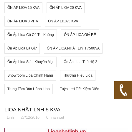
ỔN ÁP LIOA 15 KVA
ỔN ÁP LIOA 20 KVA
ỔN ÁP LIOA 3 PHA
ỔN ÁP LIOA 5 KVA
Ổn Áp Lioa Cũ Có Tốt Không
ỔN ÁP LIOA GIÁ RẺ
Ổn Áp Lioa Là Gì?
ỔN ÁP LIOA NHẬT LINH 7500VA
Ổn Áp Lioa Siêu Khuyến Mại
Ổn Áp Lioa Thế Hệ 2
Showroom Lioa Chính Hãng
Thương Hiệu Lioa
Trung Tâm Bảo Hành Lioa
Tuýp Led Tiết Kiệm Điện
LIOA NHẬT LNH 5 KVA
Linh
27/12/2016
0 nhận xét