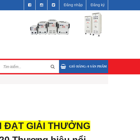
Đăng nhập
Đăng ký
GIỎ HÀNG:
0
SẢN PHẨM
NH ĐẠT GIẢI THƯỞNG
 20 Thương hiệu nổi