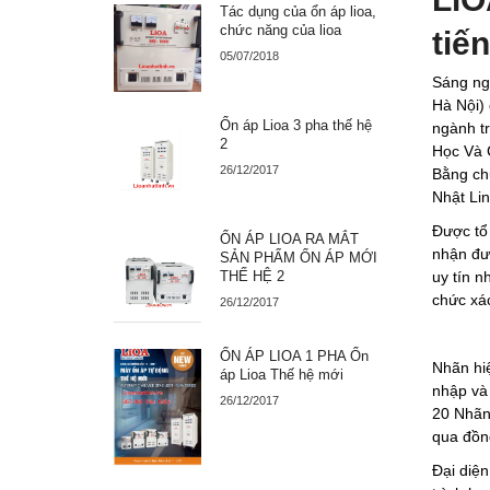
Tác dụng của ổn áp lioa,
chức năng của lioa
tiế
05/07/2018
Sáng ng
Hà Nội) 
Ổn áp Lioa 3 pha thế hệ
ngành tr
2
Học Và C
26/12/2017
Bằng ch
Nhật Lin
Được tổ 
ỔN ÁP LIOA RA MẮT
nhận đư
SẢN PHẨM ỔN ÁP MỚI
THẾ HỆ 2
uy tín n
chức xác
26/12/2017
ỔN ÁP LIOA 1 PHA Ổn
Nhãn hiệ
áp Lioa Thế hệ mới
nhập và 
26/12/2017
20 Nhãn 
qua đồng
Đại diện