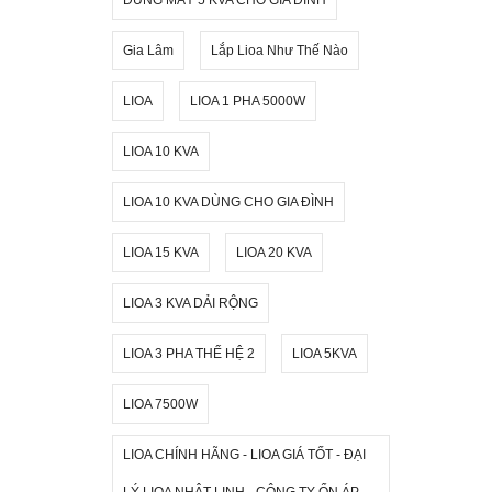
Gia Lâm
Lắp Lioa Như Thế Nào
LIOA
LIOA 1 PHA 5000W
LIOA 10 KVA
LIOA 10 KVA DÙNG CHO GIA ĐÌNH
LIOA 15 KVA
LIOA 20 KVA
LIOA 3 KVA DẢI RỘNG
LIOA 3 PHA THẾ HỆ 2
LIOA 5KVA
LIOA 7500W
LIOA CHÍNH HÃNG - LIOA GIÁ TỐT - ĐẠI
LÝ LIOA NHẬT LINH - CÔNG TY ỔN ÁP