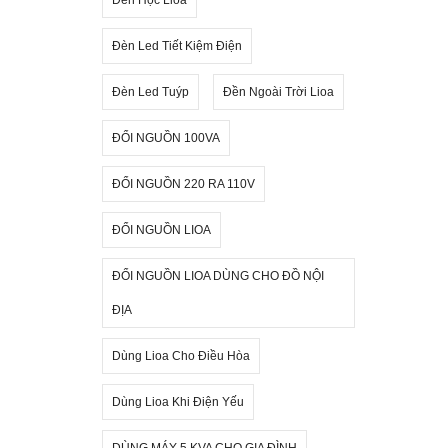
Đèn Led Tiết Kiệm Điện
Đèn Led Tuýp
Đền Ngoài Trời Lioa
ĐỔI NGUỒN 100VA
ĐỔI NGUỒN 220 RA 110V
ĐỔI NGUỒN LIOA
ĐỔI NGUỒN LIOA DÙNG CHO ĐỒ NỘI
ĐỊA
Dùng Lioa Cho Điều Hòa
Dùng Lioa Khi Điện Yếu
DÙNG MÁY 5 KVA CHO GIA ĐÌNH