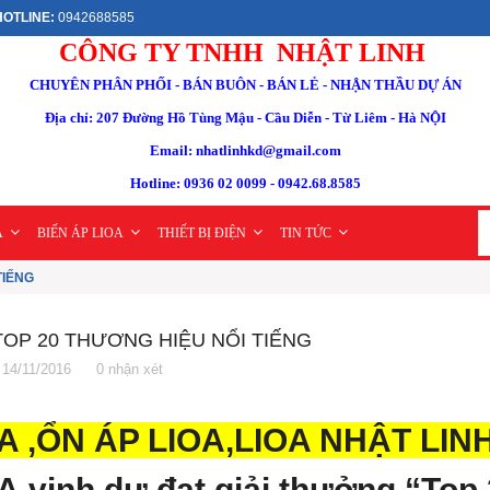
OTLINE:
0942688585
CÔNG TY TNHH NHẬT LINH
CHUYÊN PHÂN PHỐI - BÁN BUÔN - BÁN LẺ - NHẬN THẦU DỰ ÁN
Địa chỉ: 207 Đường Hồ Tùng Mậu - Cầu Diễn - Từ Liêm - Hà NỘI
Email: nhatlinhkd@gmail.com
Hotline: 0936 02 0099 - 0942.68.8585
A
BIẾN ÁP LIOA
THIẾT BỊ ĐIỆN
TIN TỨC
TIẾNG
TOP 20 THƯƠNG HIỆU NỔI TIẾNG
14/11/2016
0 nhận xét
A ,ỔN ÁP LIOA,LIOA NHẬT LI
A
vinh dự đạt giải thưởng “Top