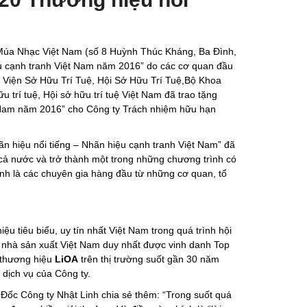
 Múa Nhạc Việt Nam (số 8 Huỳnh Thúc Kháng, Ba Đình,
hiệu cạnh tranh Việt Nam năm 2016” do các cơ quan đầu
, Viện Sở Hữu Trí Tuệ, Hội Sở Hữu Trí Tuệ,Bộ Khoa
trí tuệ, Hội sở hữu trí tuệ Việt Nam đã trao tặng
 Nam năm 2016” cho Công ty Trách nhiệm hữu hạn
n hiệu nổi tiếng – Nhãn hiệu cạnh tranh Việt Nam” đã
cả nước và trở thành một trong những chương trình có
ình là các chuyên gia hàng đầu từ những cơ quan, tổ
u tiêu biểu, uy tín nhất Việt Nam trong quá trình hội
à nhà sản xuất Việt Nam duy nhất được vinh danh Top
 thương hiệu
LiOA
trên thị trường suốt gần 30 năm
dịch vụ của Công ty.
 Đốc Công ty Nhật Linh chia sẻ thêm: “Trong suốt quá