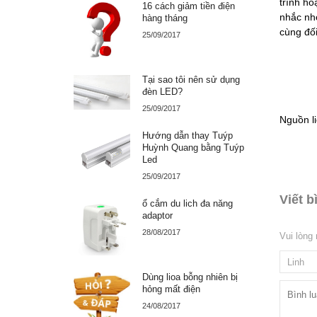
trình ho
16 cách giảm tiền điện
nhắc nhở
hàng tháng
cùng đối
25/09/2017
Tại sao tôi nên sử dụng
đèn LED?
25/09/2017
Nguồn li
Hướng dẫn thay Tuýp
Huỳnh Quang bằng Tuýp
Led
25/09/2017
Viết b
ổ cắm du lich đa năng
adaptor
28/08/2017
Vui lòng
Dùng lioa bỗng nhiên bị
hỏng mất điện
24/08/2017