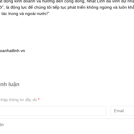
ạt động kinh doanh và hướng đến cộng đồng, Nhật Linh đã vinh dự nhận
”, là động lực để chúng tôi tiếp tục phát triển không ngừng và luôn 
 tác trong và ngoài nước!”
oanhatlinh.vn
ình luận
 nhập thông tin đầy đủ
*