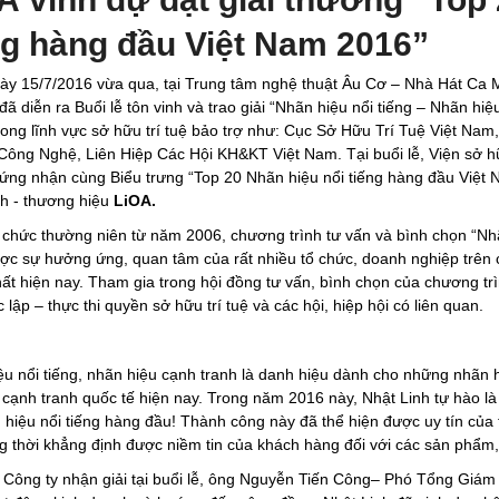
ng hàng đầu Việt Nam 2016”
ày 15/7/2016 vừa qua, tại Trung tâm nghệ thuật Âu Cơ – Nhà Hát Ca
đã diễn ra Buổi lễ tôn vinh và trao giải “Nhãn hiệu nổi tiếng – Nhãn 
ong lĩnh vực sở hữu trí tuệ bảo trợ như: Cục Sở Hữu Trí Tuệ Việt Nam
ông Nghệ, Liên Hiệp Các Hội KH&KT Việt Nam. Tại buổi lễ, Viện sở hữu 
ứng nhận cùng Biểu trưng “Top 20 Nhãn hiệu nổi tiếng hàng đầu Việt
h - thương hiệu
LiOA.
chức thường niên từ năm 2006, chương trình tư vấn và bình chọn “Nhã
ợc sự hưởng ứng, quan tâm của rất nhiều tổ chức, doanh nghiệp trên 
hất hiện nay. Tham gia trong hội đồng tư vấn, bình chọn của chương tr
 lập – thực thi quyền sở hữu trí tuệ và các hội, hiệp hội có liên quan.
u nổi tiếng, nhãn hiệu cạnh tranh là danh hiệu dành cho những nhãn hiệ
cạnh tranh quốc tế hiện nay. Trong năm 2016 này, Nhật Linh tự hào l
hiệu nổi tiếng hàng đầu! Thành công này đã thể hiện được uy tín của
 thời khẳng định được niềm tin của khách hàng đối với các sản phẩm, 
 Công ty nhận giải tại buổi lễ, ông Nguyễn Tiến Công– Phó Tổng Giám