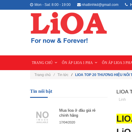
Mon - Sat: 8:00 - 19:00
nhatlinhkd@gmail.com
H
TRANG CHỦ
ỔN ÁP LIOA 1 PHA
ỔN ÁP LIOA 3 PH
Trang chủ
/
Tin tức
/
LIOA TOP 20 THƯƠNG HIỆU NỔI 
Tin nổi bật
LIOA 
Linh
Mua lioa ở đâu giá rẻ
chính hãng
LIO
17/04/2020
LiO