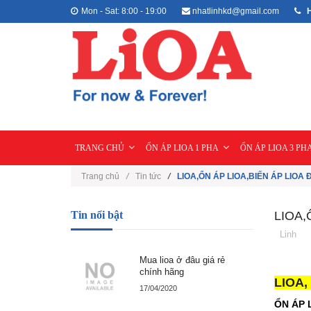
Mon - Sat: 8:00 - 19:00
nhatlinhkd@gmail.com
H
TRANG CHỦ
ỔN ÁP LIOA 1 PHA
ỔN ÁP LIOA 3 PH
Trang chủ
/
Tin tức
/
LIOA,ỔN ÁP LIOA,BIẾN ÁP LIO
Tin nổi bật
LIOA,
Linh
Mua lioa ở đâu giá rẻ
chính hãng
LIOA
,
17/04/2020
ỔN ÁP 