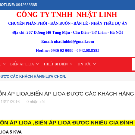
OTLINE:
0942688585
CÔNG TY TNHH NHẬT LINH
CHUYÊN PHÂN PHỐI - BÁN BUÔN - BÁN LẺ - NHẬN THẦU DỰ ÁN
Địa chỉ: 207 Đường Hồ Tùng Mậu - Cầu Diễn - Từ Liêm - Hà NỘI
Email: nhatlinhkd@gmail.com
Hotline: 0936 02 0099 - 0942.68.8585
A
BIẾN ÁP LIOA
THIẾT BỊ ĐIỆN
TIN TỨC
A ĐƯỢC CÁC KHÁCH HÀNG LỰA CHỌN.
ỔN ÁP LIOA,BIẾN ÁP LIOA ĐƯỢC CÁC KHÁCH HÀNG
13/11/2016
0 nhận xét
ỔN ÁP LIOA ,
BIẾN ÁP LIOA
ĐƯỢC NHIỀU GIA ĐÌNH
LIOA 5 KVA