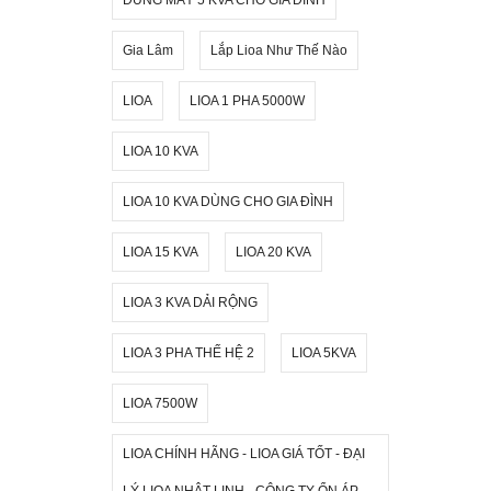
Gia Lâm
Lắp Lioa Như Thế Nào
LIOA
LIOA 1 PHA 5000W
LIOA 10 KVA
LIOA 10 KVA DÙNG CHO GIA ĐÌNH
LIOA 15 KVA
LIOA 20 KVA
LIOA 3 KVA DẢI RỘNG
LIOA 3 PHA THẾ HỆ 2
LIOA 5KVA
LIOA 7500W
LIOA CHÍNH HÃNG - LIOA GIÁ TỐT - ĐẠI
LÝ LIOA NHẬT LINH - CÔNG TY ỔN ÁP