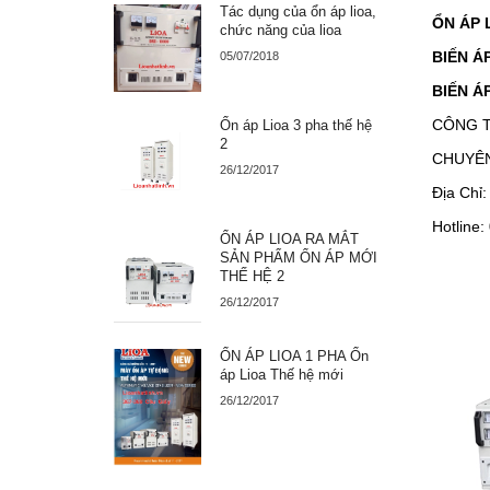
Tác dụng của ổn áp lioa,
ỔN ÁP 
chức năng của lioa
BIẾN Á
05/07/2018
BIẾN ÁP
CÔNG T
Ổn áp Lioa 3 pha thế hệ
2
CHUYÊN
26/12/2017
Địa Chỉ
Hotline
ỔN ÁP LIOA RA MẮT
SẢN PHẨM ỔN ÁP MỚI
THẾ HỆ 2
26/12/2017
ỔN ÁP LIOA 1 PHA Ổn
áp Lioa Thế hệ mới
26/12/2017