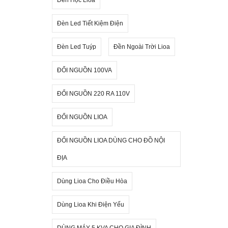
Đèn Led Tiết Kiệm Điện
Đèn Led Tuýp
Đền Ngoài Trời Lioa
ĐỔI NGUỒN 100VA
ĐỔI NGUỒN 220 RA 110V
ĐỔI NGUỒN LIOA
ĐỔI NGUỒN LIOA DÙNG CHO ĐỒ NỘI
ĐỊA
Dùng Lioa Cho Điều Hòa
Dùng Lioa Khi Điện Yếu
DÙNG MÁY 5 KVA CHO GIA ĐÌNH