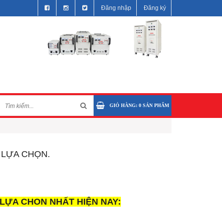
Đăng nhập
Đăng ký
GIỎ HÀNG:
0
SẢN PHẨM
 LỰA CHỌN.
 LỰA CHON NHẤT HIỆN NAY: