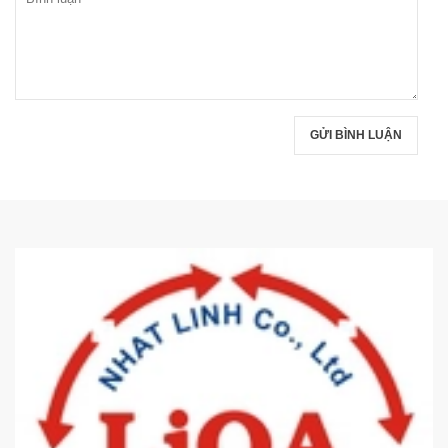
GỬI BÌNH LUẬN