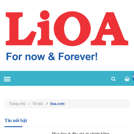
Trang chủ
/
Tin tức
/
lioa.com
Tin nổi bật
Mua lioa ở đâu giá rẻ chính hãng