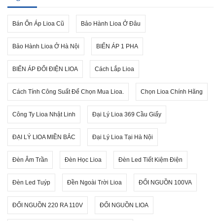
Bán Ổn Áp Lioa Cũ
Bảo Hành Lioa Ở Đâu
Bảo Hành Lioa Ở Hà Nội
BIẾN ÁP 1 PHA
BIẾN ÁP ĐỔI ĐIỆN LIOA
Cách Lắp Lioa
Cách Tính Công Suất Để Chọn Mua Lioa.
Chọn Lioa Chính Hãng
Công Ty Lioa Nhật Linh
Đại Lý Lioa 369 Cầu Giấy
ĐẠI LÝ LIOA MIỀN BẮC
Đại Lý Lioa Tại Hà Nội
Đèn Âm Trần
Đèn Học Lioa
Đèn Led Tiết Kiệm Điện
Đèn Led Tuýp
Đền Ngoài Trời Lioa
ĐỔI NGUỒN 100VA
ĐỔI NGUỒN 220 RA 110V
ĐỔI NGUỒN LIOA