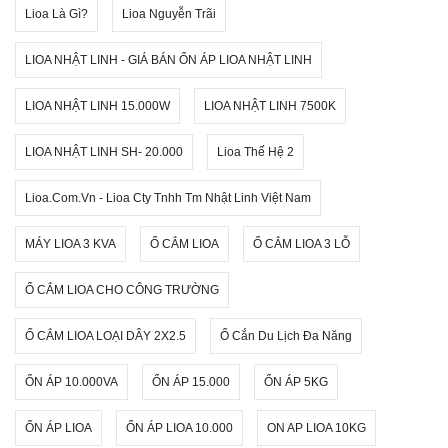
Lioa Là Gì?
Lioa Nguyễn Trãi
LIOA NHẬT LINH - GIÁ BÁN ỔN ÁP LIOA NHẬT LINH
LIOA NHẬT LINH 15.000W
LIOA NHẬT LINH 7500K
LIOA NHẬT LINH SH- 20.000
Lioa Thế Hệ 2
Lioa.com.vn - Lioa Cty Tnhh Tm Nhật Linh Việt Nam
MÁY LIOA 3 KVA
Ổ CẮM LIOA
Ổ CẮM LIOA 3 LỖ
Ổ CẮM LIOA CHO CÔNG TRƯỜNG
Ổ CẮM LIOA LOẠI DÂY 2X2.5
Ổ Cắn Du Lịch Đa Năng
ỔN ÁP 10.000VA
ỔN ÁP 15.000
ỔN ÁP 5KG
ỔN ÁP LIOA
ỔN ÁP LIOA 10.000
ON AP LIOA 10KG