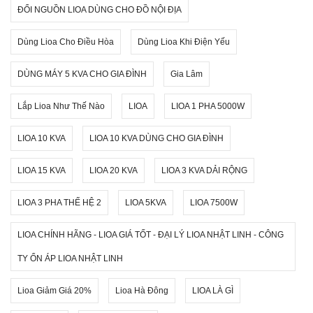
ĐỔI NGUỒN LIOA DÙNG CHO ĐỒ NỘI ĐỊA
Dùng Lioa Cho Điều Hòa
Dùng Lioa Khi Điện Yếu
DÙNG MÁY 5 KVA CHO GIA ĐÌNH
Gia Lâm
Lắp Lioa Như Thế Nào
LIOA
LIOA 1 PHA 5000W
LIOA 10 KVA
LIOA 10 KVA DÙNG CHO GIA ĐÌNH
LIOA 15 KVA
LIOA 20 KVA
LIOA 3 KVA DẢI RỘNG
LIOA 3 PHA THẾ HỆ 2
LIOA 5KVA
LIOA 7500W
LIOA CHÍNH HÃNG - LIOA GIÁ TỐT - ĐẠI LÝ LIOA NHẬT LINH - CÔNG
TY ỔN ÁP LIOA NHẬT LINH
Lioa Giảm Giá 20%
Lioa Hà Đông
LIOA LÀ GÌ