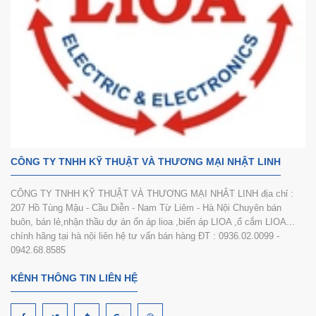
CÔNG TY TNHH KỸ THUẬT VÀ THƯƠNG MẠI NHẬT LINH
CÔNG TY TNHH KỸ THUẬT VÀ THƯƠNG MẠI NHẬT LINH địa chỉ :
207 Hồ Tùng Mậu - Cầu Diễn - Nam Từ Liêm - Hà Nội Chuyên bán
buôn, bán lẻ,nhận thầu dự án ổn áp lioa ,biến áp LIOA ,ổ cắm LIOA...
chính hãng tại hà nội liên hệ tư vấn bán hàng ĐT : 0936.02.0099 -
0942.68.8585
KÊNH THÔNG TIN LIÊN HỆ