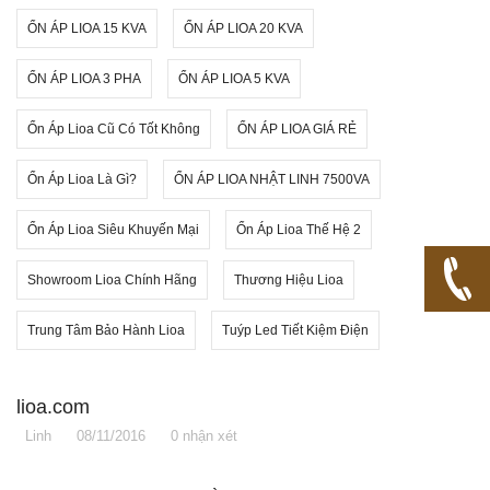
ỔN ÁP LIOA 15 KVA
ỔN ÁP LIOA 20 KVA
ỔN ÁP LIOA 3 PHA
ỔN ÁP LIOA 5 KVA
Ổn Áp Lioa Cũ Có Tốt Không
ỔN ÁP LIOA GIÁ RẺ
Ổn Áp Lioa Là Gì?
ỔN ÁP LIOA NHẬT LINH 7500VA
Ổn Áp Lioa Siêu Khuyến Mại
Ổn Áp Lioa Thế Hệ 2
Showroom Lioa Chính Hãng
Thương Hiệu Lioa
Trung Tâm Bảo Hành Lioa
Tuýp Led Tiết Kiệm Điện
lioa.com
Linh
08/11/2016
0 nhận xét