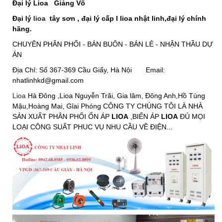
Đại lý Lioa
Giảng Võ
Đại lý
lioa
tây sơn , đại lý cấp I lioa nhật linh,đại lý chính
hãng.
CHUYÊN PHÂN PHỐI - BÁN BUÔN - BÁN LẺ - NHẬN THẦU DỰ
ÁN
Địa Chỉ: Số 367-369 Cầu Giấy, Hà Nội Email:
nhatlinhkd@gmail.com
Lioa
Hà Đông ,Lioa Nguyễn Trãi, Gia lâm, Đông Anh,Hồ Tùng
Mậu,Hoàng Mai, Gỉai Phóng CÔNG TY CHÚNG TÔI LÀ NHÀ
SẢN XUẤT PHÂN PHỐI ỔN ÁP
LIOA
,BIẾN ÁP
LIOA
ĐỦ MỌI
LOẠI CÔNG SUẤT PHUC VỤ NHU CẦU VỀ ĐIỆN...