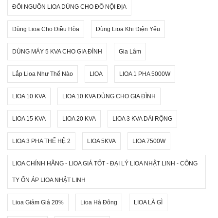
ĐỔI NGUỒN LIOA DÙNG CHO ĐỒ NỘI ĐỊA
Dùng Lioa Cho Điều Hòa
Dùng Lioa Khi Điện Yếu
DÙNG MÁY 5 KVA CHO GIA ĐÌNH
Gia Lâm
Lắp Lioa Như Thế Nào
LIOA
LIOA 1 PHA 5000W
LIOA 10 KVA
LIOA 10 KVA DÙNG CHO GIA ĐÌNH
LIOA 15 KVA
LIOA 20 KVA
LIOA 3 KVA DẢI RỘNG
LIOA 3 PHA THẾ HỆ 2
LIOA 5KVA
LIOA 7500W
LIOA CHÍNH HÃNG - LIOA GIÁ TỐT - ĐẠI LÝ LIOA NHẬT LINH - CÔNG
TY ỔN ÁP LIOA NHẬT LINH
Lioa Giảm Giá 20%
Lioa Hà Đông
LIOA LÀ GÌ