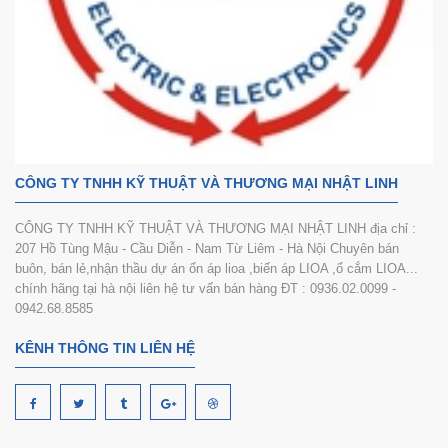
CÔNG TY TNHH KỸ THUẬT VÀ THƯƠNG MẠI NHẬT LINH
CÔNG TY TNHH KỸ THUẬT VÀ THƯƠNG MẠI NHẬT LINH địa chỉ :
207 Hồ Tùng Mậu - Cầu Diễn - Nam Từ Liêm - Hà Nội Chuyên bán
buôn, bán lẻ,nhận thầu dự án ổn áp lioa ,biến áp LIOA ,ổ cắm LIOA...
chính hãng tại hà nội liên hệ tư vấn bán hàng ĐT : 0936.02.0099 -
0942.68.8585
KÊNH THÔNG TIN LIÊN HỆ