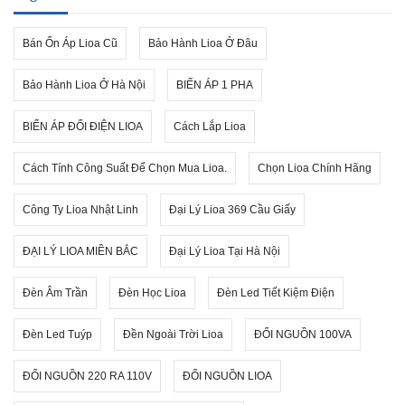
Bán Ổn Áp Lioa Cũ
Bảo Hành Lioa Ở Đâu
Bảo Hành Lioa Ở Hà Nội
BIẾN ÁP 1 PHA
BIẾN ÁP ĐỔI ĐIỆN LIOA
Cách Lắp Lioa
Cách Tính Công Suất Để Chọn Mua Lioa.
Chọn Lioa Chính Hãng
Công Ty Lioa Nhật Linh
Đại Lý Lioa 369 Cầu Giấy
ĐẠI LÝ LIOA MIỀN BẮC
Đại Lý Lioa Tại Hà Nội
Đèn Âm Trần
Đèn Học Lioa
Đèn Led Tiết Kiệm Điện
Đèn Led Tuýp
Đền Ngoài Trời Lioa
ĐỔI NGUỒN 100VA
ĐỔI NGUỒN 220 RA 110V
ĐỔI NGUỒN LIOA