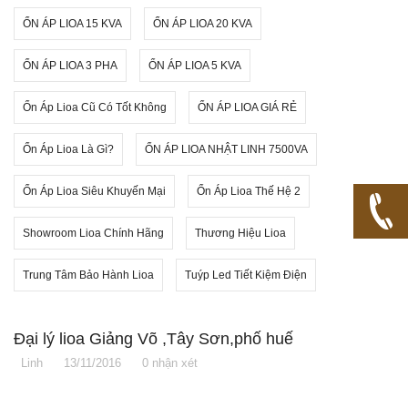
ỔN ÁP LIOA 15 KVA
ỔN ÁP LIOA 20 KVA
ỔN ÁP LIOA 3 PHA
ỔN ÁP LIOA 5 KVA
Ổn Áp Lioa Cũ Có Tốt Không
ỔN ÁP LIOA GIÁ RẺ
Ổn Áp Lioa Là Gì?
ỔN ÁP LIOA NHẬT LINH 7500VA
Ổn Áp Lioa Siêu Khuyến Mại
Ổn Áp Lioa Thế Hệ 2
Showroom Lioa Chính Hãng
Thương Hiệu Lioa
Trung Tâm Bảo Hành Lioa
Tuýp Led Tiết Kiệm Điện
Đại lý lioa Giảng Võ ,Tây Sơn,phố huế
Linh
13/11/2016
0 nhận xét