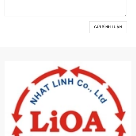
GỬI BÌNH LUẬN