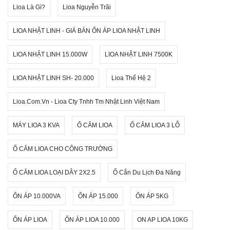
Lioa Là Gì?
Lioa Nguyễn Trãi
LIOA NHẬT LINH - GIÁ BÁN ỔN ÁP LIOA NHẬT LINH
LIOA NHẬT LINH 15.000W
LIOA NHẬT LINH 7500K
LIOA NHẬT LINH SH- 20.000
Lioa Thế Hệ 2
Lioa.com.vn - Lioa Cty Tnhh Tm Nhật Linh Việt Nam
MÁY LIOA 3 KVA
Ổ CẮM LIOA
Ổ CẮM LIOA 3 LỖ
Ổ CẮM LIOA CHO CÔNG TRƯỜNG
Ổ CẮM LIOA LOẠI DÂY 2X2.5
Ổ Cắn Du Lịch Đa Năng
ỔN ÁP 10.000VA
ỔN ÁP 15.000
ỔN ÁP 5KG
ỔN ÁP LIOA
ỔN ÁP LIOA 10.000
ON AP LIOA 10KG