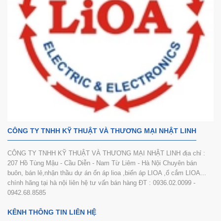
CÔNG TY TNHH KỸ THUẬT VÀ THƯƠNG MẠI NHẬT LINH
CÔNG TY TNHH KỸ THUẬT VÀ THƯƠNG MẠI NHẬT LINH địa chỉ :
207 Hồ Tùng Mậu - Cầu Diễn - Nam Từ Liêm - Hà Nội Chuyên bán
buôn, bán lẻ,nhận thầu dự án ổn áp lioa ,biến áp LIOA ,ổ cắm LIOA...
chính hãng tại hà nội liên hệ tư vấn bán hàng ĐT : 0936.02.0099 -
0942.68.8585
KÊNH THÔNG TIN LIÊN HỆ