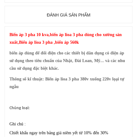
ĐÁNH GIÁ SẢN PHẨM
Biến áp 3 pha
10 kva,biến áp lioa 3 pha dùng cho xưởng sản
xuất,Biến áp lioa 3 pha ,biến áp 560k
biến áp dùng để đổi điện cho các thiết bị dân dụng có điện áp
sử dụng theo tiêu chuẩn của Nhật, Đài Loan, Mỹ... và các nhu
cầu sử dụng đặc biệt khác.
Thông số kĩ thuật:
Biến áp lioa 3 pha 380v xuống 220v lọại tự
ngẫu
Chủng loại:
Ghi chú :
Chiết khấu ngay trên bảng giá niêm yết từ 10% đến 30%