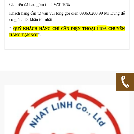
Gía trên đã bao gồm thuế VAT 10%
Khách hàng cần tư vấn vui lòng gọi điện 0936.0200.99 Mr Dũng để
có giá chiết khấu tốt nhất
"
QUÝ KHÁCH HÀNG CHỈ CẦN ĐIỆN THOẠI
LIOA
CHUYỂN
HÀNG TẬN NƠI
".