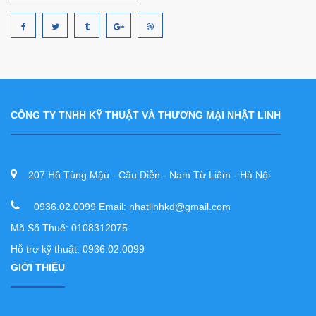
CÔNG TY TNHH KỸ THUẬT VÀ THƯƠNG MẠI NHẬT LINH
207 Hồ Tùng Mậu - Cầu Diễn - Nam Từ Liêm - Hà Nội
0936.02.0099 Email: nhatlinhkd@gmail.com
Mã Số Thuế: 0108312075
Hỗ trợ kỹ thuật: 0936.02.0099
GIỚI THIỆU