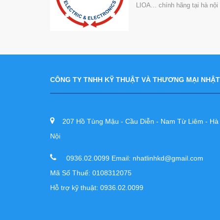
LIOA... chính hãng tại hà nộ
CÔNG TY TNHH KỸ THUẬT VÀ THƯƠNG MẠI NHẬT
207 Hồ Tùng Mậu - Cầu Diễn - Nam Từ Liêm - Hà
Nội
0936.02.0099 Email: nhatlinhkd@gmail.com
Mã Số Thuế: 0108312075
Hỗ trợ kỹ thuật: 0936.02.0099