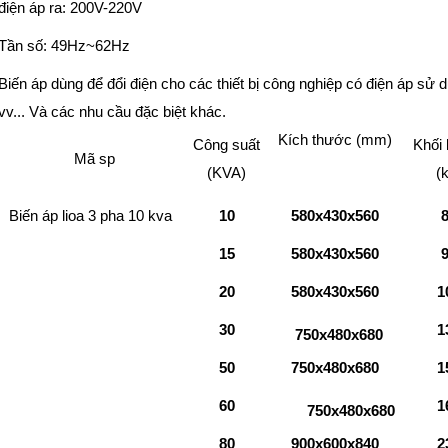
điện áp ra: 200V-220V
Tần số: 49Hz~62Hz
Biến áp dùng để đổi điện cho các thiết bị công nghiệp có điện áp sử 
vv... Và các nhu cầu đặc biệt khác.
Kích thước (mm)
Công suất
Khối
Mã sp
(KVA)
(
Biến áp lioa 3 pha 10 kva
10
580x430x560
15
580x430x560
20
580x430x560
1
30
1
750x480x680
50
750x480x680
1
60
1
750x480x680
80
900x600x840
2