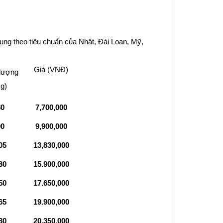
dụng theo tiêu chuẩn của Nhật, Đài Loan, Mỹ,
Giá (VNĐ)
 lượng
kg)
80
7,700,000
90
9,900,000
05
13,830,000
30
15.900,000
50
17.650,000
65
19.900,000
30
20.350,000