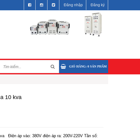
Đăng nhập
Đăng ký
GIỎ HÀNG:
0
SẢN PHẨM
ha 10 kva
 kva Điện áp vào: 380V điện áp ra: 200V-220V Tần số: