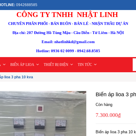
OTLINE:
0942688585
CÔNG TY TNHH NHẬT LINH
CHUYÊN PHÂN PHỐI - BÁN BUÔN - BÁN LẺ - NHẬN THẦU DỰ ÁN
Địa chỉ: 207 Đường Hồ Tùng Mậu - Cầu Diễn - Từ Liêm - Hà NỘI
Email: nhatlinhkd@gmail.com
Hotline: 0936 02 0099 - 0942.68.8585
A
BIẾN ÁP LIOA
THIẾT BỊ ĐIỆN
TIN TỨC
áp lioa 3 pha 10 kva
Biến áp lioa 3 p
Còn hàng
7.300.000₫
Biến áp lioa 3 pha 10