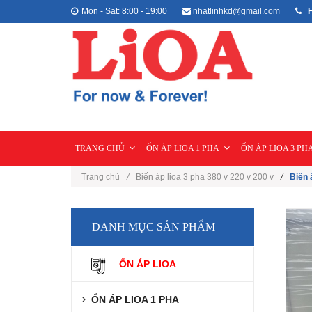
Mon - Sat: 8:00 - 19:00
nhatlinhkd@gmail.com
H
TRANG CHỦ
ỔN ÁP LIOA 1 PHA
ỔN ÁP LIOA 3 PH
Trang chủ
/
Biến áp lioa 3 pha 380 v 220 v 200 v
/
Biến 
DANH MỤC SẢN PHẨM
ỔN ÁP LIOA
ỔN ÁP LIOA 1 PHA