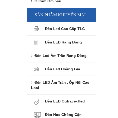
Ổ Cắm Ominsu
SẢN PHẨM KHUYẾN MẠI
Đèn Led Cao Cấp TLC
Đèn LED Rạng Đông
Đèn Led Âm Trần Rạng Đông
Đèn Led Hoàng Gia
Đèn LED Âm Trần , Ôp Nổi Các
Loai
Đèn LED Outrace-Jled
Đèn Học Chống Cận