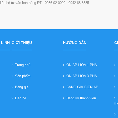
i liên hệ tư vấn bán hàng ĐT : 0936.02.0099 - 0942.68.8585
 LINH
GIỚI THIỆU
HƯỚNG DẪN
C
Trang chủ
ỔN ÁP LIOA 1 PHA
B
Sản phẩm
ỔN ÁP LIOA 3 PHA
C
Bảng giá
BẢNG GIÁ BIẾN ÁP
C
Liên hệ
Đăng ký thành viên
C
th
Q