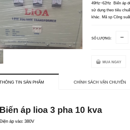
49Hz~62Hz Biến áp dùn
sử dụng theo tiêu chuẩ
khác. Mã sp Công suất
SỐ LƯỢNG:
MUA NGAY
THÔNG TIN SẢN PHẨM
CHÍNH SÁCH VẬN CHUYỂN
Biến áp lioa 3 pha 10 kva
Điện áp vào: 380V