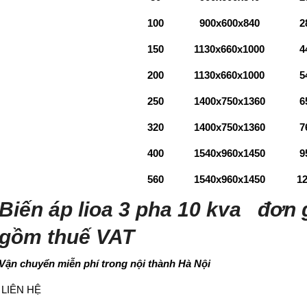
100
900x600x840
2
150
1130x660x1000
4
200
1130x660x1000
5
250
1400x750x1360
6
320
1400x750x1360
7
400
1540x960x1450
9
560
1540x960x1450
1
Biến áp lioa 3 pha 10 kva đơn 
gồm thuế VAT
Vận chuyển miễn phí trong nội thành Hà Nội
LIÊN HỆ