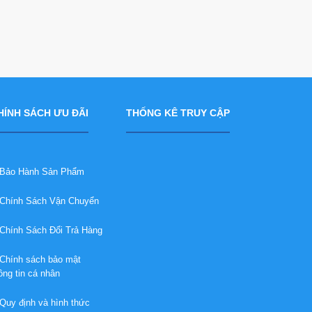
HÍNH SÁCH ƯU ĐÃI
THỐNG KÊ TRUY CẬP
ảo Hành Sản Phẩm
hính Sách Vận Chuyển
hính Sách Đổi Trả Hàng
hính sách bảo mật
ông tin cá nhân
uy định và hình thức