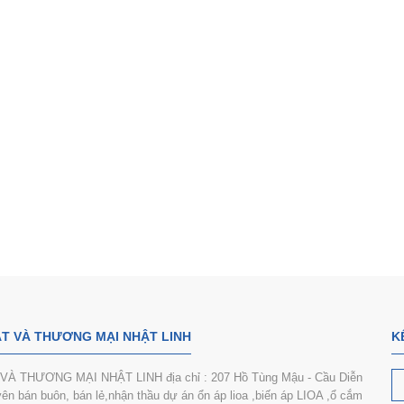
uồn 220v xuống 200v 6500 va dùng
cho bếp từ nhật
Biến áp đổi nguồn 100V gắn tron
1.300.000₫
2.150.000₫
T VÀ THƯƠNG MẠI NHẬT LINH
K
 THƯƠNG MẠI NHẬT LINH địa chỉ : 207 Hồ Tùng Mậu - Cầu Diễn
n bán buôn, bán lẻ,nhận thầu dự án ổn áp lioa ,biến áp LIOA ,ổ cắm