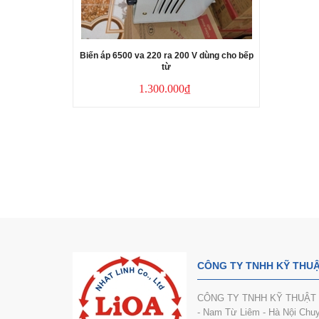
ho Dàn Âm
 110V 120V
Biến áp 6500 va 220 ra 200 V dùng cho bếp
Đổi ng
00₫
từ
1.300.000₫
CÔNG TY TNHH KỸ THUẬ
CÔNG TY TNHH KỸ THUẬT VÀ
- Nam Từ Liêm - Hà Nội Chuyê