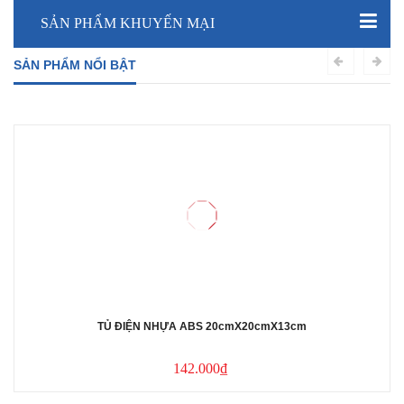
SẢN PHẨM KHUYẾN MẠI
SẢN PHẨM NỔI BẬT
TỦ ĐIỆN NHỰA ABS 20cmX20cmX13cm
142.000₫