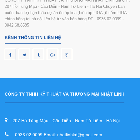
CÔNG TY TNHH KỸ THUẬT VÀ THƯƠNG MẠI NHẬT LINH địa chỉ :
207 Hồ Tùng Mậu - Cầu Diễn - Nam Từ Liêm - Hà Nội Chuyên bán
buôn, bán lẻ,nhận thầu dự án ổn áp lioa ,biến áp LIOA ,ổ cắm LIOA...
chính hãng tại hà nội liên hệ tư vấn bán hàng ĐT : 0936.02.0099 -
0942.68.8585
KÊNH THÔNG TIN LIÊN HỆ
CÔNG TY TNHH KỸ THUẬT VÀ THƯƠNG MẠI NHẬT LINH
207 Hồ Tùng Mậu - Cầu Diễn - Nam Từ Liêm - Hà Nội
0936.02.0099 Email: nhatlinhkd@gmail.com