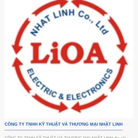
CÔNG TY TNHH KỸ THUẬT VÀ THƯƠNG MẠI NHẬT LINH