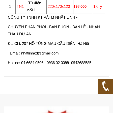
Tủ điện
1
TN1
220x170x120
198.000
1.0 ly
nổi 1
CÔNG TY TNHH KT VÀTM NHẬT LINH -
CHUYÊN PHÂN PHỐI - BÁN BUÔN - BÁN LẺ - NHẬN
THẦU DỰ ÁN
Địa Chỉ: 207 HỒ TÙNG MẠU CẦU DIỄN, Hà Nội
Email: nhatlinhkd@gmail.com
Hotline: 04 6684 0506 - 0936 02 0099 -0942688585