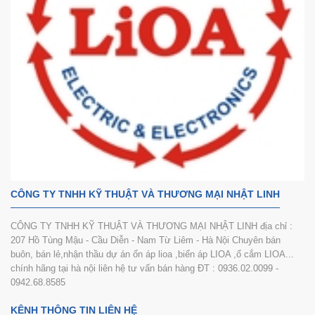
CÔNG TY TNHH KỸ THUẬT VÀ THƯƠNG MẠI NHẬT LINH
CÔNG TY TNHH KỸ THUẬT VÀ THƯƠNG MẠI NHẬT LINH địa chỉ :
207 Hồ Tùng Mậu - Cầu Diễn - Nam Từ Liêm - Hà Nội Chuyên bán
buôn, bán lẻ,nhận thầu dự án ổn áp lioa ,biến áp LIOA ,ổ cắm LIOA...
chính hãng tại hà nội liên hệ tư vấn bán hàng ĐT : 0936.02.0099 -
0942.68.8585
KÊNH THÔNG TIN LIÊN HỆ