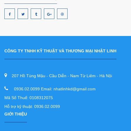
CÔNG TY TNHH KỸ THUẬT VÀ THƯƠNG MẠI NHẬT LINH
207 Hồ Tùng Mậu - Cầu Diễn - Nam Từ Liêm - Hà Nội
0936.02.0099 Email: nhatlinhkd@gmail.com
Mã Số Thuế: 0108312075
Hỗ trợ kỹ thuật: 0936.02.0099
GIỚI THIỆU