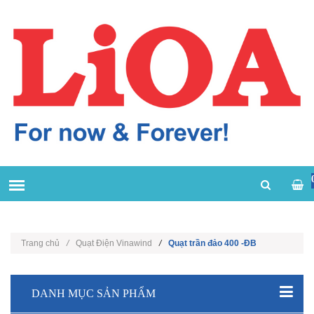
Trang chủ
/
Quạt Điện Vinawind
/
Quạt trần đảo 400 -ĐB
DANH MỤC SẢN PHẨM