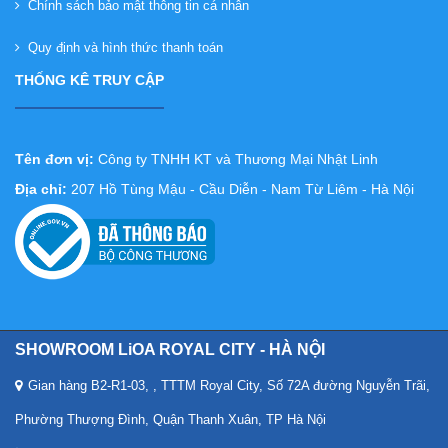
Chính sách bảo mật thông tin cá nhân
Quy định và hình thức thanh toán
THỐNG KÊ TRUY CẬP
Tên đơn vị:
Công ty TNHH KT và Thương Mại Nhật Linh
Địa chỉ:
207 Hồ Tùng Mậu - Cầu Diễn - Nam Từ Liêm - Hà Nội
SHOWROOM LiOA ROYAL CITY - HÀ NỘI
Gian hàng B2-R1-03, , TTTM Royal City, Số 72A đường Nguyễn Trãi,
Phường Thượng Đình, Quận Thanh Xuân, TP Hà Nội