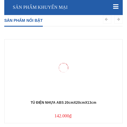
SẢN PHẨM KHUYẾN MẠI
SẢN PHẨM NỔI BẬT
TỦ ĐIỆN NHỰA ABS 20cmX20cmX13cm
142.000₫