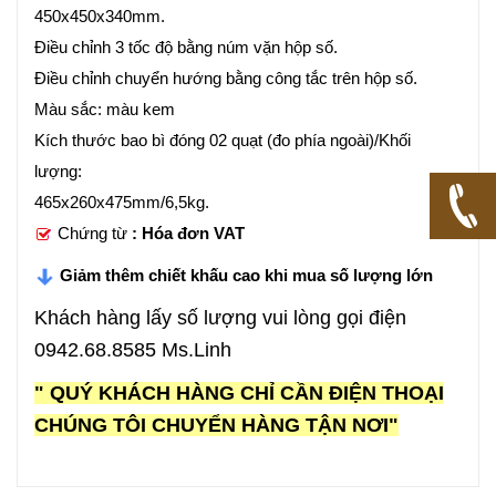
450x450x340mm.
Điều chỉnh 3 tốc độ bằng núm vặn hộp số.
Điều chỉnh chuyển hướng bằng công tắc trên hộp số.
Màu sắc: màu kem
Kích thước bao bì đóng 02 quạt (đo phía ngoài)/Khối
lượng:
465x260x475mm/6,5kg.
Chứng từ
: Hóa đơn VAT
Giảm thêm chiết khấu cao khi mua số lượng lớn
Khách hàng lấy số lượng vui lòng gọi điện
0942.68.8585 Ms.Linh
" QUÝ KHÁCH HÀNG CHỈ CẦN ĐIỆN THOẠI
CHÚNG TÔI CHUYỂN HÀNG TẬN NƠI"