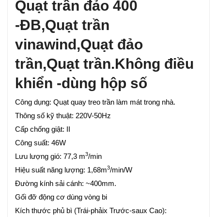
Quạt trần đảo 400
-ĐB,Quạt trần
vinawind,Quạt đảo
trần,Quạt trần.Không điều
khiển -dùng hộp số
Công dụng: Quạt quay treo trần làm mát trong nhà.
Thông số kỹ thuật: 220V-50Hz
Cấp chống giật: II
Công suất: 46W
3
Lưu lượng gió: 77,3 m
/min
3
Hiệu suất năng lượng: 1,68m
/min/W
Đường kính sải cánh: ~400mm.
Gối đỡ động cơ dùng vòng bi
Kích thước phủ bì (Trái-phảix Trước-saux Cao):