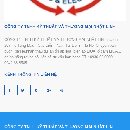
CÔNG TY TNHH KỸ THUẬT VÀ THƯƠNG MẠI NHẬT LINH
CÔNG TY TNHH KỸ THUẬT VÀ THƯƠNG MẠI NHẬT LINH địa chỉ :
207 Hồ Tùng Mậu - Cầu Diễn - Nam Từ Liêm - Hà Nội Chuyên bán
buôn, bán lẻ,nhận thầu dự án ổn áp lioa ,biến áp LIOA ,ổ cắm LIOA...
chính hãng tại hà nội liên hệ tư vấn bán hàng ĐT : 0936.02.0099 -
0942.68.8585
KÊNH THÔNG TIN LIÊN HỆ
CÔNG TY TNHH KỸ THUẬT VÀ THƯƠNG MẠI NHẬT LINH