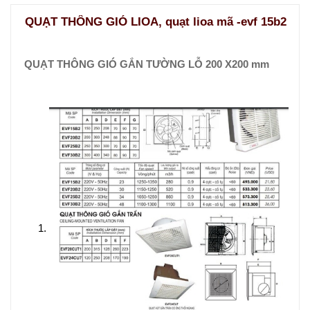
QUẠT THÔNG GIÓ LIOA, quạt lioa mã -evf 15b2
QUẠT THÔNG GIÓ GẮN TƯỜNG LỖ 200 X200 mm