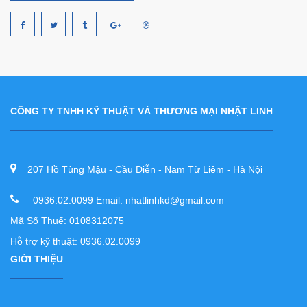
CÔNG TY TNHH KỸ THUẬT VÀ THƯƠNG MẠI NHẬT LINH
207 Hồ Tùng Mậu - Cầu Diễn - Nam Từ Liêm - Hà Nội
0936.02.0099 Email: nhatlinhkd@gmail.com
Mã Số Thuế: 0108312075
Hỗ trợ kỹ thuật: 0936.02.0099
GIỚI THIỆU