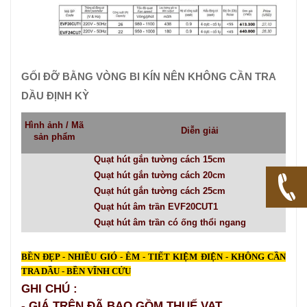
GỐI ĐỠ BẰNG VÒNG BI KÍN NÊN KHÔNG CẦN TRA
DẦU ĐỊNH KỲ
Hình ảnh / Mã
Diễn giải
sản phẩm
Quạt hút gắn tường cách 15cm
Quạt hút gắn tường cách 20cm
Quạt hút gắn tường cách 25cm
Quạt hút âm trần EVF20CUT1
Quạt hút âm trần có ống thổi ngang
BỀN ĐẸP - NHIỀU GIÓ - ÊM - TIẾT KIỆM ĐIỆN - KHÔNG CẦN
TRA DẦU - BỀN VĨNH CỬU
GHI CHÚ :
- GIÁ TRÊN ĐÃ BAO GỒM THUẾ VAT