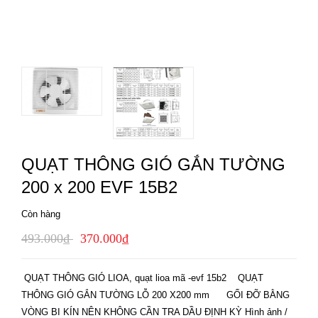
QUẠT THÔNG GIÓ GẮN TƯỜNG
200 x 200 EVF 15B2
Còn hàng
493.000₫
370.000₫
QUẠT THÔNG GIÓ LIOA, quạt lioa mã -evf 15b2 QUẠT
THÔNG GIÓ GẮN TƯỜNG LỖ 200 X200 mm GỐI ĐỠ BẰNG
VÒNG BI KÍN NÊN KHÔNG CẦN TRA DẦU ĐỊNH KỲ Hình ảnh /