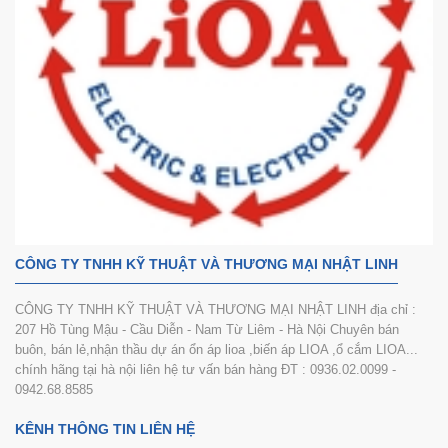
CÔNG TY TNHH KỸ THUẬT VÀ THƯƠNG MẠI NHẬT LINH
CÔNG TY TNHH KỸ THUẬT VÀ THƯƠNG MẠI NHẬT LINH địa chỉ :
207 Hồ Tùng Mậu - Cầu Diễn - Nam Từ Liêm - Hà Nội Chuyên bán
buôn, bán lẻ,nhận thầu dự án ổn áp lioa ,biến áp LIOA ,ổ cắm LIOA...
chính hãng tại hà nội liên hệ tư vấn bán hàng ĐT : 0936.02.0099 -
0942.68.8585
KÊNH THÔNG TIN LIÊN HỆ