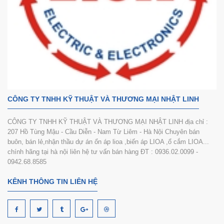
CÔNG TY TNHH KỸ THUẬT VÀ THƯƠNG MẠI NHẬT LINH
CÔNG TY TNHH KỸ THUẬT VÀ THƯƠNG MẠI NHẬT LINH địa chỉ :
207 Hồ Tùng Mậu - Cầu Diễn - Nam Từ Liêm - Hà Nội Chuyên bán
buôn, bán lẻ,nhận thầu dự án ổn áp lioa ,biến áp LIOA ,ổ cắm LIOA...
chính hãng tại hà nội liên hệ tư vấn bán hàng ĐT : 0936.02.0099 -
0942.68.8585
KÊNH THÔNG TIN LIÊN HỆ