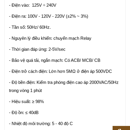
- Điện vào: 125V ÷ 240V
- Điện ra: 100V - 120V - 220V (±2% ~ 3%)
- Tần số: 50Hz/ 60Hz.
- Nguyên lý điều khiển: chuyển mạch Relay
- Thời gian đáp ứng: 2-5V/sec
- Bảo vệ quá tải, ngắn mạch: Có ACB/ MCB/ CB
- Điện trở cách điện: Lớn hơn 5MΩ ở điện áp 500VDC
- Độ bền điện: Kiểm tra phóng điện cao áp 2000VAC/50Hz
trong vòng 1 phút
- Hiệu suất: ≥ 98%
- Độ ồn: ≤ 40dB
- Nhiệt độ môi trường: 5 - 40 độ C