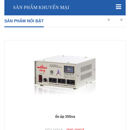
SẢN PHẨM KHUYẾN MẠI
SẢN PHẨM NỔI BẬT
ổn áp 350va