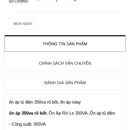
SỐ LƯỢNG:
MUA NGAY
THÔNG TIN SẢN PHẨM
CHÍNH SÁCH VẬN CHUYỂN
ĐÁNH GIÁ SẢN PHẨM
ổn áp tủ điện 350va rô bốt, ổn áp rolay
ổn áp 350va rô bốt
, Ổn Áp Rờ Le 350VA ,Ổn áp tủ điên
- Công suất: 350VA