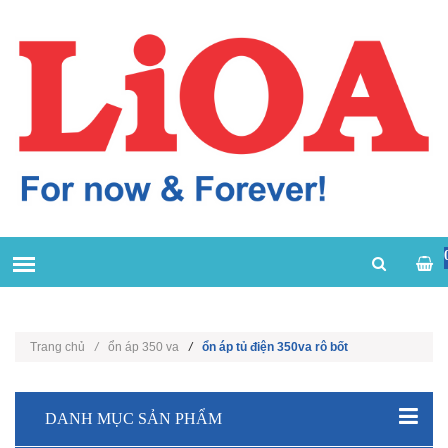
Trang chủ
/
ổn áp 350 va
/
ổn áp tủ điện 350va rô bốt
DANH MỤC SẢN PHẨM