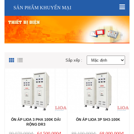
SẢN PHẨM KHUYẾN MẠI
Sắp xếp :
ỔN ÁP LIOA 3 PHA 100K DẢI
ỔN ÁP LIOA 3P SH3-100K
RỘNG DR3
99.070.000₫
64.500.000₫
88.100.000₫
68.000.000₫