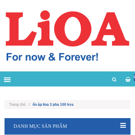
Trang chủ
/
ổn áp lioa 3 pha 100 kva
DANH MỤC SẢN PHẨM