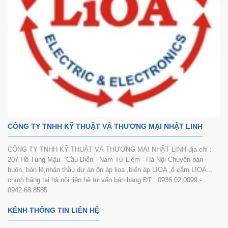
CÔNG TY TNHH KỸ THUẬT VÀ THƯƠNG MẠI NHẬT LINH
CÔNG TY TNHH KỸ THUẬT VÀ THƯƠNG MẠI NHẬT LINH địa chỉ :
207 Hồ Tùng Mậu - Cầu Diễn - Nam Từ Liêm - Hà Nội Chuyên bán
buôn, bán lẻ,nhận thầu dự án ổn áp lioa ,biến áp LIOA ,ổ cắm LIOA...
chính hãng tại hà nội liên hệ tư vấn bán hàng ĐT : 0936.02.0099 -
0942.68.8585
KÊNH THÔNG TIN LIÊN HỆ