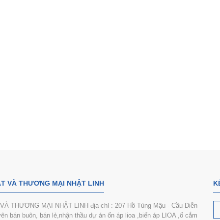
Ổn áp lioa 3 pha SH3-6K II
ỔN ÁP LIOA 3PHA DR3-3K
10.950.000₫
8.700.000₫
6.250.000₫
4.300.000₫
T VÀ THƯƠNG MẠI NHẬT LINH
K
 THƯƠNG MẠI NHẬT LINH địa chỉ : 207 Hồ Tùng Mậu - Cầu Diễn
n bán buôn, bán lẻ,nhận thầu dự án ổn áp lioa ,biến áp LIOA ,ổ cắm