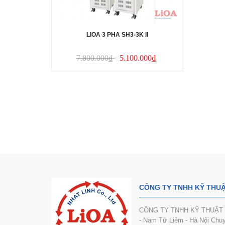
HA SH3
LIOA 3 PHA SH3-3K II
7.800.000₫
5.100.000₫
CÔNG TY TNHH KỸ THUẬ
CÔNG TY TNHH KỸ THUẬT VÀ
- Nam Từ Liêm - Hà Nội Chuyê