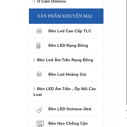
Ổ Cắm Ominsu
SẢN PHẨM KHUYẾN MẠI
Đèn Led Cao Cấp TLC
Đèn LED Rạng Đông
Đèn Led Âm Trần Rạng Đông
Đèn Led Hoàng Gia
Đèn LED Âm Trần , Ôp Nổi Các
Loai
Đèn LED Outrace-Jled
Đèn Học Chống Cận