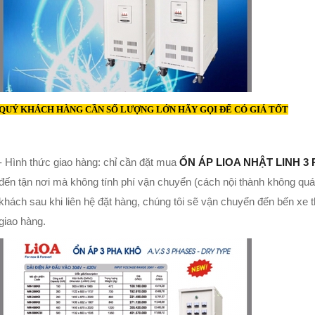
QUÝ KHÁCH HÀNG CẦN SỐ LƯỢNG LỚN HÃY GỌI
ĐỂ CÓ GIÁ TỐT
- Hình thức giao hàng: chỉ cần đặt mua
ỔN ÁP LIOA NHẬT LINH 3
đến tận nơi mà không tính phí vận chuyển (cách nội thành không quá
khách sau khi liên hệ đặt hàng, chúng tôi sẽ vận chuyển đến bến xe t
giao hàng.