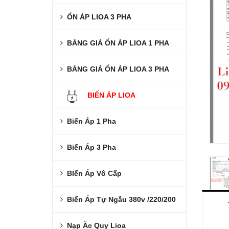
ỔN ÁP LIOA 3 PHA
BẢNG GIÁ ỔN ÁP LIOA 1 PHA
BẢNG GIÁ ỔN ÁP LIOA 3 PHA
BIẾN ÁP LIOA
Biến Áp 1 Pha
Biến Áp 3 Pha
BIến Áp Vô Cấp
Biến Áp Tự Ngẫu 380v /220/200
Nạp Ắc Quy Lioa