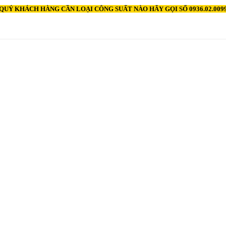
QUÝ KHÁCH HÀNG CẦN LOẠI CÔNG SUẤT NÀO HÃY GỌI SỐ 0936.02.00