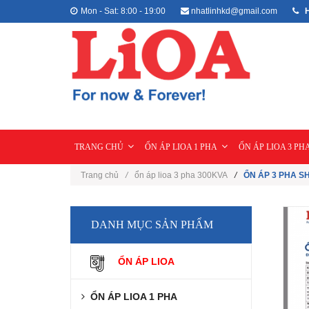
Mon - Sat: 8:00 - 19:00
nhatlinhkd@gmail.com
H
TRANG CHỦ
ỔN ÁP LIOA 1 PHA
ỔN ÁP LIOA 3 PH
Trang chủ
/
ổn áp lioa 3 pha 300KVA
/
ỔN ÁP 3 PHA S
DANH MỤC SẢN PHẨM
ỔN ÁP LIOA
ỔN ÁP LIOA 1 PHA