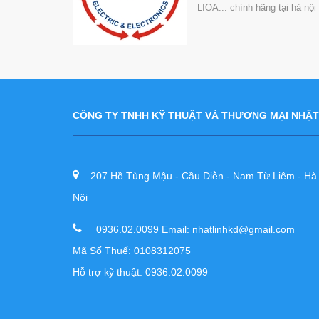
LIOA... chính hãng tại hà nộ
CÔNG TY TNHH KỸ THUẬT VÀ THƯƠNG MẠI NHẬT
207 Hồ Tùng Mậu - Cầu Diễn - Nam Từ Liêm - Hà
Nội
0936.02.0099 Email: nhatlinhkd@gmail.com
Mã Số Thuế: 0108312075
Hỗ trợ kỹ thuật: 0936.02.0099