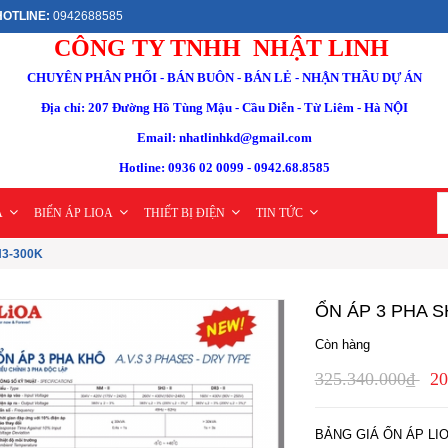
OTLINE:
0942688585
CÔNG TY TNHH NHẬT LINH
CHUYÊN PHÂN PHỐI - BÁN BUÔN - BÁN LẺ - NHẬN THẦU DỰ ÁN
Địa chỉ: 207 Đường Hồ Tùng Mậu - Cầu Diễn - Từ Liêm - Hà NỘI
Email: nhatlinhkd@gmail.com
Hotline: 0936 02 0099 - 0942.68.8585
A
BIẾN ÁP LIOA
THIẾT BỊ ĐIỆN
TIN TỨC
H3-300K
ỔN ÁP 3 PHA S
Còn hàng
325.340.000₫
20
BẢNG GIÁ ỔN ÁP LIO