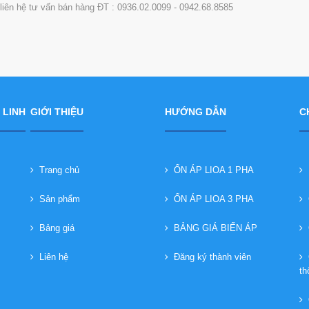
i liên hệ tư vấn bán hàng ĐT : 0936.02.0099 - 0942.68.8585
 LINH
GIỚI THIỆU
HƯỚNG DẪN
C
Trang chủ
ỔN ÁP LIOA 1 PHA
B
Sản phẩm
ỔN ÁP LIOA 3 PHA
C
Bảng giá
BẢNG GIÁ BIẾN ÁP
C
Liên hệ
Đăng ký thành viên
C
th
Q