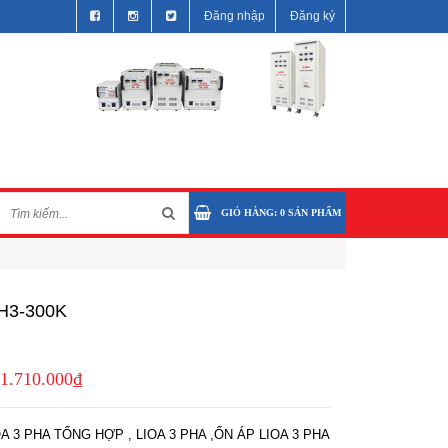
Đăng nhập
Đăng ký
GIỎ HÀNG:
0
SẢN PHẨM
H3-300K
1.710.000₫
A 3 PHA TỔNG HỢP , LIOA 3 PHA ,ỔN ÁP LIOA 3 PHA