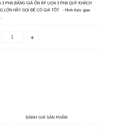
A 3 PHA,BẢNG GIÁ ỔN ÁP LIOA 3 PHA QUÝ KHÁCH
LỚN HÃY GỌI ĐỂ CÓ GIÁ TỐT - Hình thức giao
..
ĐÁNH GIÁ SẢN PHẨM