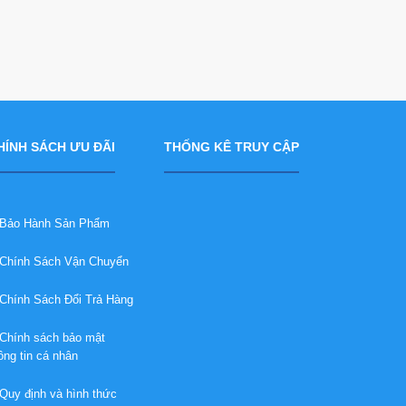
HÍNH SÁCH ƯU ĐÃI
THỐNG KÊ TRUY CẬP
ảo Hành Sản Phẩm
hính Sách Vận Chuyển
hính Sách Đổi Trả Hàng
hính sách bảo mật
ông tin cá nhân
uy định và hình thức