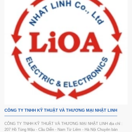
CÔNG TY TNHH KỸ THUẬT VÀ THƯƠNG MẠI NHẬT LINH
CÔNG TY TNHH KỸ THUẬT VÀ THƯƠNG MẠI NHẬT LINH địa chỉ :
207 Hồ Tùng Mậu - Cầu Diễn - Nam Từ Liêm - Hà Nội Chuyên bán