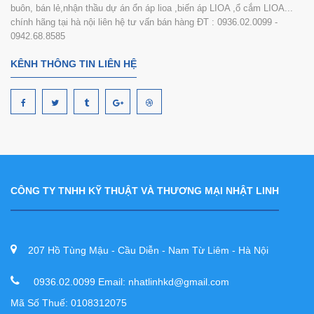
buôn, bán lẻ,nhận thầu dự án ổn áp lioa ,biến áp LIOA ,ổ cắm LIOA...
chính hãng tại hà nội liên hệ tư vấn bán hàng ĐT : 0936.02.0099 -
0942.68.8585
KÊNH THÔNG TIN LIÊN HỆ
CÔNG TY TNHH KỸ THUẬT VÀ THƯƠNG MẠI NHẬT LINH
207 Hồ Tùng Mậu - Cầu Diễn - Nam Từ Liêm - Hà Nội
0936.02.0099 Email: nhatlinhkd@gmail.com
Mã Số Thuế: 0108312075