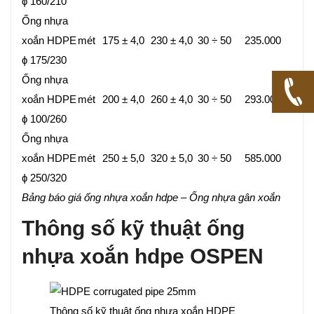
ϕ 160/210
Ống nhựa
xoắn HDPE
mét
175 ± 4,0
230 ± 4,0
30 ÷ 50
235.000
ϕ 175/230
Ống nhựa
xoắn HDPE
mét
200 ± 4,0
260 ± 4,0
30 ÷ 50
293.000
ϕ 100/260
Ống nhựa
xoắn HDPE
mét
250 ± 5,0
320 ± 5,0
30 ÷ 50
585.000
ϕ 250/320
Bảng báo giá ống nhựa xoắn hdpe – Ống nhựa gân xoắn
Thông số kỹ thuật
ống
nhựa xoắn hdpe OSPEN
Thông số kỹ thuật ống nhựa xoắn HDPE