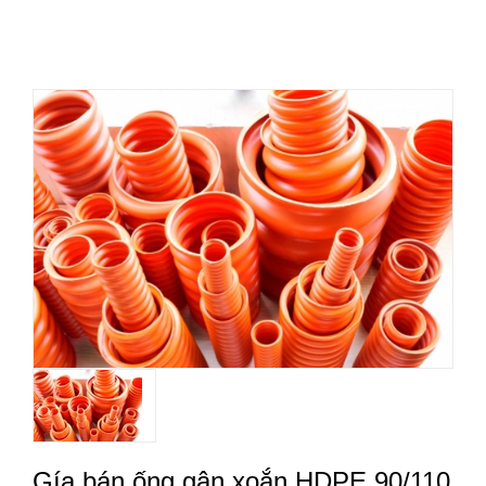
Gía bán ống gân xoắn HDPE 90/110