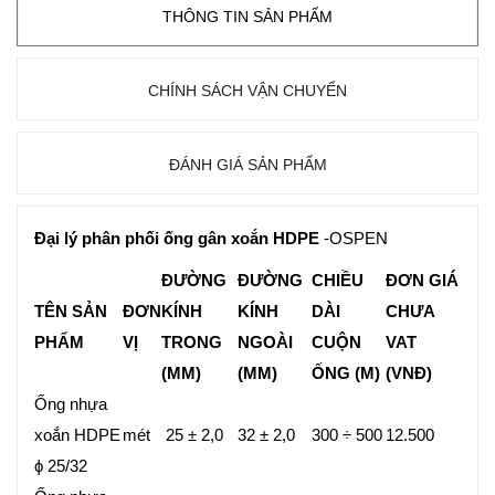
THÔNG TIN SẢN PHẨM
CHÍNH SÁCH VẬN CHUYỂN
ĐÁNH GIÁ SẢN PHẨM
Đại lý phân phối ống gân xoắn HDPE
-OSPEN
ĐƯỜNG
ĐƯỜNG
CHIỀU
ĐƠN GIÁ
TÊN SẢN
ĐƠN
KÍNH
KÍNH
DÀI
CHƯA
PHẨM
VỊ
TRONG
NGOÀI
CUỘN
VAT
(MM)
(MM)
ỐNG (M)
(VNĐ)
Ống nhựa
xoắn HDPE
mét
25 ± 2,0
32 ± 2,0
300 ÷ 500
12.500
ϕ 25/32