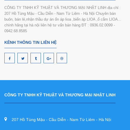
CÔNG TY TNHH KỸ THUẬT VÀ THƯƠNG MẠI NHẬT LINH địa chỉ :
207 Hồ Tùng Mậu - Cầu Diễn - Nam Từ Liêm - Hà Nội Chuyên bán
buôn, bán lẻ,nhận thầu dự án ổn áp lioa ,biến áp LIOA ,ổ cắm LIOA...
chính hãng tại hà nội liên hệ tư vấn bán hàng ĐT : 0936.02.0099 -
0942.68.8585
KÊNH THÔNG TIN LIÊN HỆ
CÔNG TY TNHH KỸ THUẬT VÀ THƯƠNG MẠI NHẬT LINH
207 Hồ Tùng Mậu - Cầu Diễn - Nam Từ Liêm - Hà Nội