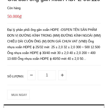
Còn hàng
50.000₫
Đại lý phân phối ống gân xoắn HDPE -OSPEN TÊN SẢN PHẨM
ĐƠN VỊ ĐƯỜNG KÍNH TRONG (MM) ĐƯỜNG KÍNH NGOÀI (MM)
CHIỀU DÀI CUỘN ỐNG (M) ĐƠN GIÁ CHƯA VAT (VNĐ) Ống
nhựa xoắn HDPE ϕ 25/32 mét 25 ± 2,0 32 ± 2,0 300 ÷ 500 12.500
Ống nhựa xoắn HDPE ϕ 30/40 mét 30 ± 2,0 40 ± 2,0 200 ÷ 400
13.600 Ống nhựa xoắn HDPE ϕ 40/50 mét 40 ± 2,0 50...
SỐ LƯỢNG:
MUA NGAY