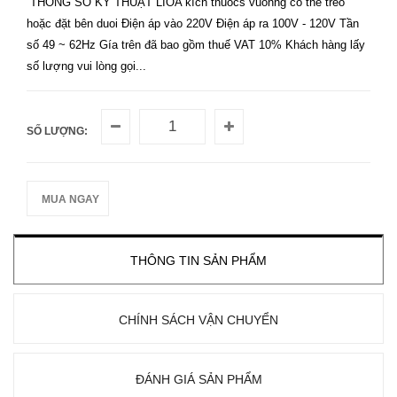
THÔNG SỐ KỸ THUẬT LIOA kích thuocs vuonng có thể treo
hoặc đặt bên duoi Điện áp vào 220V Điện áp ra 100V - 120V Tần
số 49 ~ 62Hz Gía trên đã bao gồm thuế VAT 10% Khách hàng lấy
số lượng vui lòng gọi...
SỐ LƯỢNG:
MUA NGAY
THÔNG TIN SẢN PHẨM
CHÍNH SÁCH VẬN CHUYỂN
ĐÁNH GIÁ SẢN PHẨM