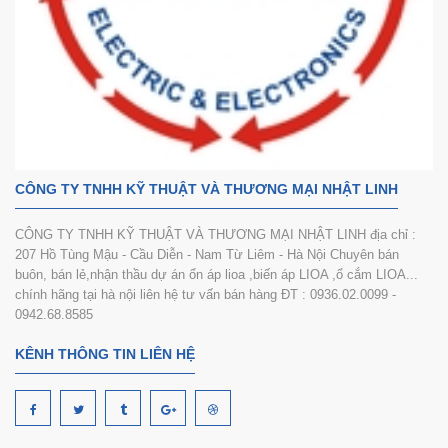
CÔNG TY TNHH KỸ THUẬT VÀ THƯƠNG MẠI NHẬT LINH
CÔNG TY TNHH KỸ THUẬT VÀ THƯƠNG MẠI NHẬT LINH địa chỉ :
207 Hồ Tùng Mậu - Cầu Diễn - Nam Từ Liêm - Hà Nội Chuyên bán
buôn, bán lẻ,nhận thầu dự án ổn áp lioa ,biến áp LIOA ,ổ cắm LIOA...
chính hãng tại hà nội liên hệ tư vấn bán hàng ĐT : 0936.02.0099 -
0942.68.8585
KÊNH THÔNG TIN LIÊN HỆ