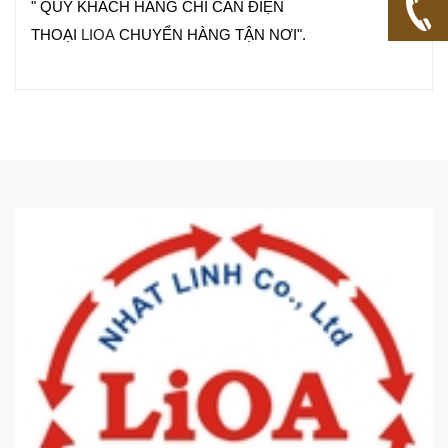
" QUÝ KHÁCH HÀNG CHỈ CẦN ĐIỆN
THOẠI
LIOA
CHUYỂN HÀNG TẬN NƠI".