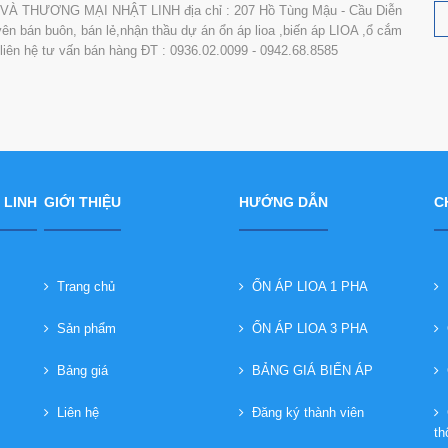
 THƯƠNG MẠI NHẬT LINH địa chỉ : 207 Hồ Tùng Mậu - Cầu Diễn
n bán buôn, bán lẻ,nhận thầu dự án ổn áp lioa ,biến áp LIOA ,ổ cắm
i liên hệ tư vấn bán hàng ĐT : 0936.02.0099 - 0942.68.8585
 LINH
GIỚI THIỆU
HƯỚNG DẪN
C
Trang chủ
ỔN ÁP LIOA 1 PHA
B
Sản phẩm
ỔN ÁP LIOA 3 PHA
C
Bảng giá
BẢNG GIÁ BIẾN ÁP
C
Liên hệ
Đăng ký thành viên
C
th