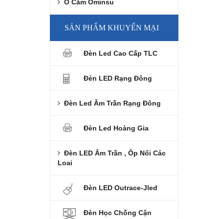
Ổ Cắm Ominsu
SẢN PHẨM KHUYẾN MẠI
Đèn Led Cao Cấp TLC
Đèn LED Rạng Đông
Đèn Led Âm Trần Rạng Đông
Đèn Led Hoàng Gia
Đèn LED Âm Trần , Ôp Nổi Các
Loai
Đèn LED Outrace-Jled
Đèn Học Chống Cận