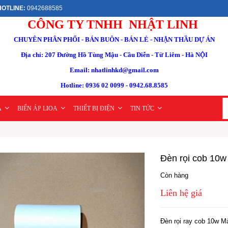
OTLINE:
0942688585
CÔNG TY TNHH NHẬT LINH
CHUYÊN PHÂN PHỐI - BÁN BUÔN - BÁN LẺ - NHẬN THẦU DỰ ÁN
Địa chỉ: 207 Đường Hồ Tùng Mậu - Cầu Diễn - Từ Liêm - Hà NỘI
Email: nhatlinhkd@gmail.com
Hotline: 0936 02 0099 - 0942.68.8585
A
BIẾN ÁP LIOA
THIẾT BỊ ĐIỆN
TIN TỨC
Đèn rọi cob 10w
Còn hàng
Liên hệ giá
Đèn rọi ray cob 10w M