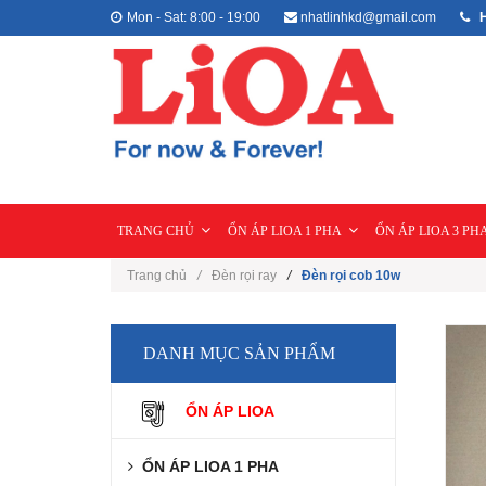
Mon - Sat: 8:00 - 19:00
nhatlinhkd@gmail.com
H
TRANG CHỦ
ỔN ÁP LIOA 1 PHA
ỔN ÁP LIOA 3 PH
Trang chủ
/
Đèn rọi ray
/
Đèn rọi cob 10w
DANH MỤC SẢN PHẨM
ỔN ÁP LIOA
ỔN ÁP LIOA 1 PHA