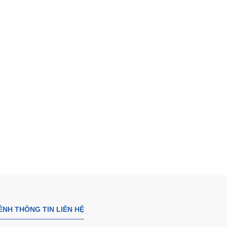
Đ
Đèn rọi cob 10w
Liên hệ
ÊNH THÔNG TIN LIÊN HỆ