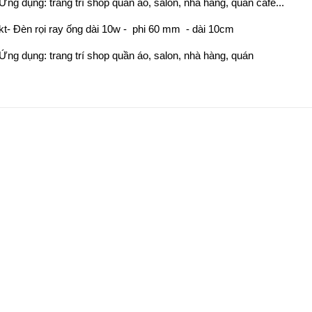
Ứng dụng: trang trí shop quần áo, salon, nhà hàng, quán cafe...
kt- Đèn rọi ray ống dài 10w - phi 60 mm - dài 10cm
Ứng dụng: trang trí shop quần áo, salon, nhà hàng, quán