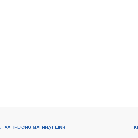
Đèn rọi ray cob 30w
Đèn rọi cob 20w
160.000₫
125.000₫
T VÀ THƯƠNG MẠI NHẬT LINH
K