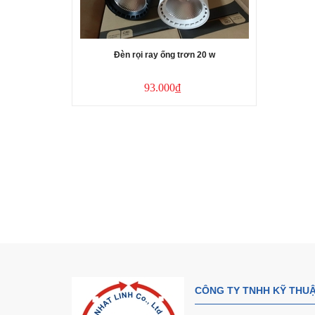
Đèn rọi ray ống trơn 20 w
93.000₫
w ktv
CÔNG TY TNHH KỸ THUẬ