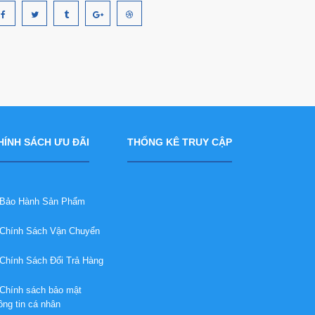
HÍNH SÁCH ƯU ĐÃI
THỐNG KÊ TRUY CẬP
ảo Hành Sản Phẩm
hính Sách Vận Chuyển
hính Sách Đổi Trả Hàng
hính sách bảo mật
ông tin cá nhân