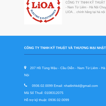
CÔNG TY TNHH KỸ THUẬT VÀ
- Nam Từ Liêm - Hà Nội Chuyê
LIOA... chính hãng tại hà nộ
CÔNG TY TNHH KỸ THUẬT VÀ THƯƠNG MẠI NHẬT
207 Hồ Tùng Mậu - Cầu Diễn - Nam Từ Liêm - Hà
Nội
0936.02.0099 Email: nhatlinhkd@gmail.com
Mã Số Thuế: 0108312075
Hỗ trợ kỹ thuật: 0936.02.0099