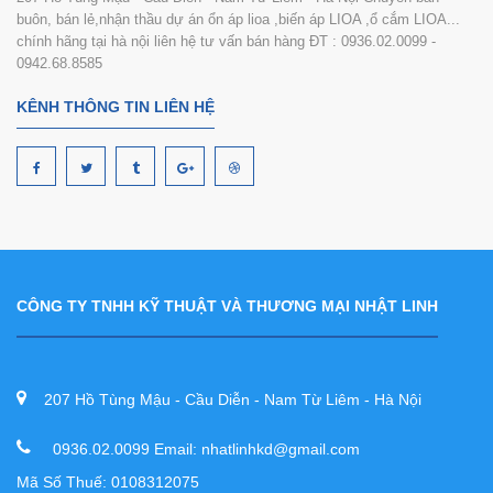
buôn, bán lẻ,nhận thầu dự án ổn áp lioa ,biến áp LIOA ,ổ cắm LIOA...
chính hãng tại hà nội liên hệ tư vấn bán hàng ĐT : 0936.02.0099 -
0942.68.8585
KÊNH THÔNG TIN LIÊN HỆ
CÔNG TY TNHH KỸ THUẬT VÀ THƯƠNG MẠI NHẬT LINH
207 Hồ Tùng Mậu - Cầu Diễn - Nam Từ Liêm - Hà Nội
0936.02.0099 Email: nhatlinhkd@gmail.com
Mã Số Thuế: 0108312075