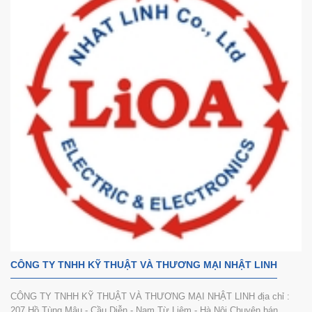
CÔNG TY TNHH KỸ THUẬT VÀ THƯƠNG MẠI NHẬT LINH
CÔNG TY TNHH KỸ THUẬT VÀ THƯƠNG MẠI NHẬT LINH địa chỉ :
207 Hồ Tùng Mậu - Cầu Diễn - Nam Từ Liêm - Hà Nội Chuyên bán