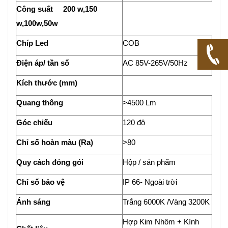
Công suất 200 w,150
w,100w,50w
Chíp Led
COB
Điện áp/ tần số
AC 85V-265V/50Hz
Kích thước (mm)
Quang thông
>4500 Lm
Góc chiếu
120 độ
Chỉ số hoàn màu (Ra)
>80
Quy cách đóng gói
Hộp / sản phẩm
Chỉ số bảo vệ
IP 66- Ngoài trời
Ánh sáng
Trắng 6000K /Vàng 3200K
Hợp Kim Nhôm + Kính