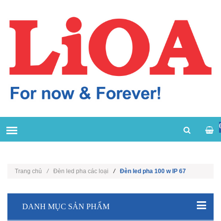
Trang chủ
/
Đèn led pha các loại
/
Đèn led pha 100 w IP 67
DANH MỤC SẢN PHẨM