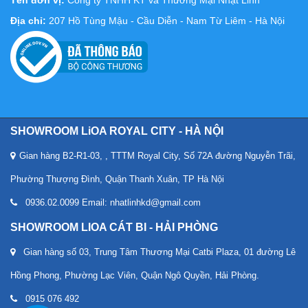
Tên đơn vị:
Công ty TNHH KT và Thương Mại Nhật Linh
Địa chỉ:
207 Hồ Tùng Mậu - Cầu Diễn - Nam Từ Liêm - Hà Nội
SHOWROOM LiOA ROYAL CITY - HÀ NỘI
Gian hàng B2-R1-03, , TTTM Royal City, Số 72A đường Nguyễn Trãi,
Phường Thượng Đình, Quận Thanh Xuân, TP Hà Nội
0936.02.0099 Email: nhatlinhkd@gmail.com
SHOWROOM LIOA CÁT BI - HẢI PHÒNG
Gian hàng số 03, Trung Tâm Thương Mại Catbi Plaza, 01 đường Lê
Hồng Phong, Phường Lạc Viên, Quận Ngô Quyền, Hải Phòng.
0915 076 492