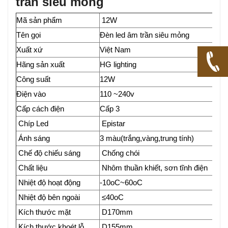
trần siêu mỏng
Mã sản phẩm
12W
Tên gọi
Đèn led âm trần siêu mỏng
Xuất xứ
Việt Nam
Hãng sản xuất
HG lighting
Công suất
12W
Điện vào
110 ~240v
Cấp cách điện
Cấp 3
Chíp Led
Epistar
Ánh sáng
3 màu(trắng,vàng,trung tính)
Chế độ chiếu sáng
Chống chói
Chất liệu
Nhôm thuần khiết, sơn tĩnh điện
Nhiệt độ hoạt động
-10oC~60oC
Nhiệt độ bên ngoài
≤40oC
Kích thước mặt
D170mm
Kích thước khoét lỗ
D155mm