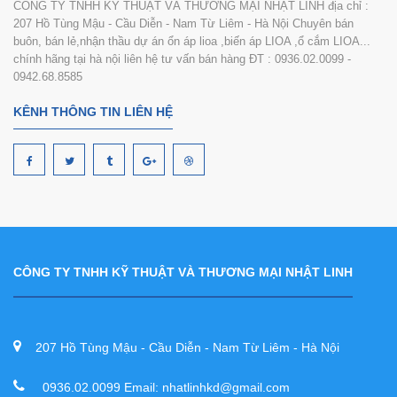
CÔNG TY TNHH KỸ THUẬT VÀ THƯƠNG MẠI NHẬT LINH địa chỉ :
207 Hồ Tùng Mậu - Cầu Diễn - Nam Từ Liêm - Hà Nội Chuyên bán
buôn, bán lẻ,nhận thầu dự án ổn áp lioa ,biến áp LIOA ,ổ cắm LIOA...
chính hãng tại hà nội liên hệ tư vấn bán hàng ĐT : 0936.02.0099 -
0942.68.8585
KÊNH THÔNG TIN LIÊN HỆ
CÔNG TY TNHH KỸ THUẬT VÀ THƯƠNG MẠI NHẬT LINH
207 Hồ Tùng Mậu - Cầu Diễn - Nam Từ Liêm - Hà Nội
0936.02.0099 Email: nhatlinhkd@gmail.com