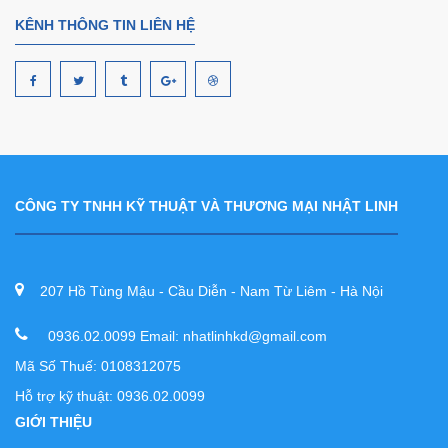
KÊNH THÔNG TIN LIÊN HỆ
CÔNG TY TNHH KỸ THUẬT VÀ THƯƠNG MẠI NHẬT LINH
207 Hồ Tùng Mậu - Cầu Diễn - Nam Từ Liêm - Hà Nội
0936.02.0099 Email: nhatlinhkd@gmail.com
Mã Số Thuế: 0108312075
Hỗ trợ kỹ thuật: 0936.02.0099
GIỚI THIỆU