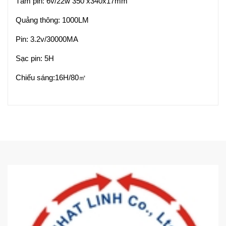
Tấm pin: 6v/22w 350 x340x17mm
Quảng thông: 1000LM
Pin: 3.2v/30000MA
Sạc pin: 5H
Chiếu sáng:16H/80㎡