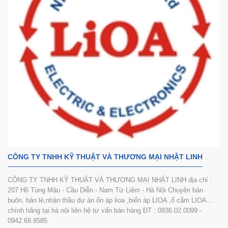
CÔNG TY TNHH KỸ THUẬT VÀ THƯƠNG MẠI NHẬT LINH
CÔNG TY TNHH KỸ THUẬT VÀ THƯƠNG MẠI NHẬT LINH địa chỉ :
207 Hồ Tùng Mậu - Cầu Diễn - Nam Từ Liêm - Hà Nội Chuyên bán
buôn, bán lẻ,nhận thầu dự án ổn áp lioa ,biến áp LIOA ,ổ cắm LIOA...
chính hãng tại hà nội liên hệ tư vấn bán hàng ĐT : 0936.02.0099 -
0942.68.8585