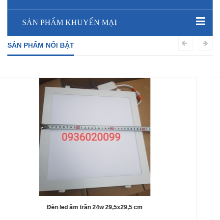
SẢN PHẨM KHUYẾN MẠI
SẢN PHẨM NỔI BẬT
Đèn âm trần mong 12w lo 155
120.000₫
80.000₫