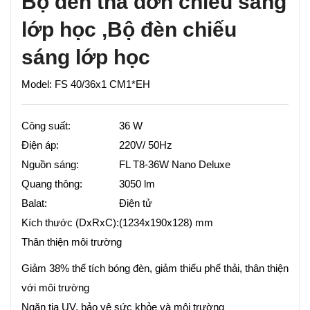
Bộ đèn thả đơn chiếu sáng
lớp học ,Bộ đèn chiếu
sáng lớp học
Model: FS 40/36x1 CM1*EH
Công suất:
36 W
Điện áp:
220V/ 50Hz
Nguồn sáng:
FL T8-36W Nano Deluxe
Quang thông:
3050 lm
Balat:
Điện tử
Kích thước (DxRxC):
(1234x190x128) mm
Thân thiện môi trường
Giảm 38% thể tích bóng đèn, giảm thiểu phế thải, thân thiện
với môi trường
Ngăn tia UV, bảo vệ sức khỏe và môi trường