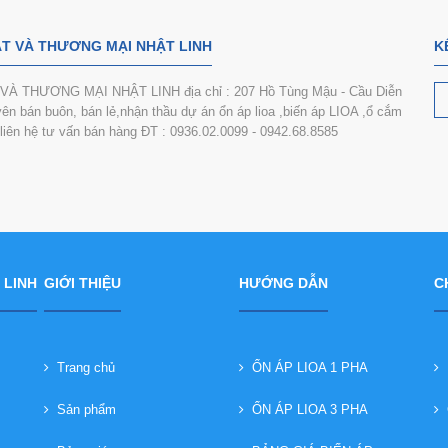
T VÀ THƯƠNG MẠI NHẬT LINH
K
 THƯƠNG MẠI NHẬT LINH địa chỉ : 207 Hồ Tùng Mậu - Cầu Diễn
n bán buôn, bán lẻ,nhận thầu dự án ổn áp lioa ,biến áp LIOA ,ổ cắm
i liên hệ tư vấn bán hàng ĐT : 0936.02.0099 - 0942.68.8585
 LINH
GIỚI THIỆU
HƯỚNG DẪN
C
Trang chủ
ỔN ÁP LIOA 1 PHA
B
Sản phẩm
ỔN ÁP LIOA 3 PHA
C