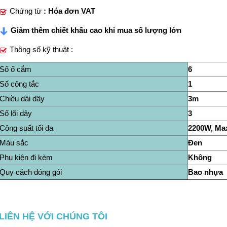
Chứng từ
: Hóa đơn VAT
Giảm thêm chiết khấu cao khi mua số lượng lớn
Thông số kỹ thuật :
Số ổ cắm
6
Số công tắc
1
Chiều dài dây
3m
Số lõi dây
3
Công suất tối đa
2200W, Max
Màu sắc
Đen
Phụ kiện đi kèm
Không
Quy cách đóng gói
Bao nhựa
LIÊN HỆ VỚI CHÚNG TÔI