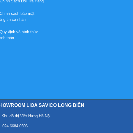
hính Sách Đổi Trả Hàng
hính sách bảo mật
ông tin cá nhân
uy định và hình thức
anh toán
HOWROOM LIOA SAVICO LONG BIÊN
hu đô thị Việt Hưng Hà Nội
024.6684.0506