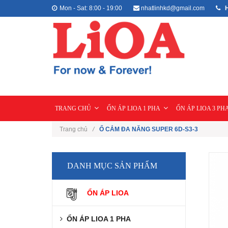
Mon - Sat: 8:00 - 19:00
nhatlinhkd@gmail.com
H
TRANG CHỦ
ỔN ÁP LIOA 1 PHA
ỔN ÁP LIOA 3 PH
Trang chủ
/
Ổ CẮM ĐA NĂNG SUPER 6D-S3-3
DANH MỤC SẢN PHẨM
ỔN ÁP LIOA
ỔN ÁP LIOA 1 PHA