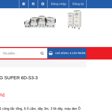
Đăng nhập
Đăng ký
GIỎ HÀNG:
0
SẢN PHẨM
G SUPER 6D-S3-3
00₫
 công tắc tổng, 6 ổ cắm, dây 3m, 3 lõi dây, màu đen Ổ