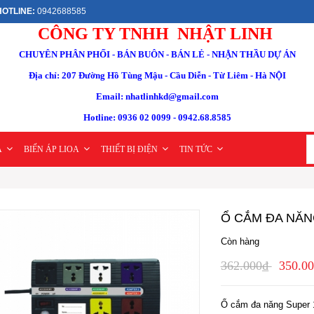
OTLINE:
0942688585
CÔNG TY TNHH NHẬT LINH
CHUYÊN PHÂN PHỐI - BÁN BUÔN - BÁN LẺ - NHẬN THẦU DỰ ÁN
Địa chỉ: 207 Đường Hồ Tùng Mậu - Cầu Diễn - Từ Liêm - Hà NỘI
Email: nhatlinhkd@gmail.com
Hotline: 0936 02 0099 - 0942.68.8585
A
BIẾN ÁP LIOA
THIẾT BỊ ĐIỆN
TIN TỨC
Ổ CẮM ĐA NĂN
Còn hàng
362.000₫
350.0
Ổ cắm đa năng Super 1