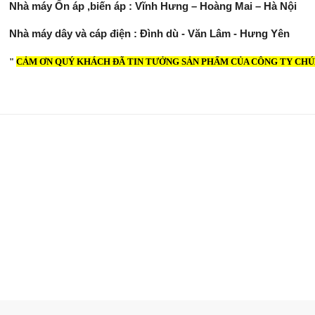
Nhà máy Ổn áp ,biến áp : Vĩnh Hưng – Hoàng Mai – Hà Nội
Nhà máy dây và cáp điện : Đình dù - Văn Lâm - Hưng Yên 
"
CẢM ƠN QUÝ KHÁCH ĐÃ TIN TƯỞNG SẢN PHẨM CỦA CÔNG TY CHÚ