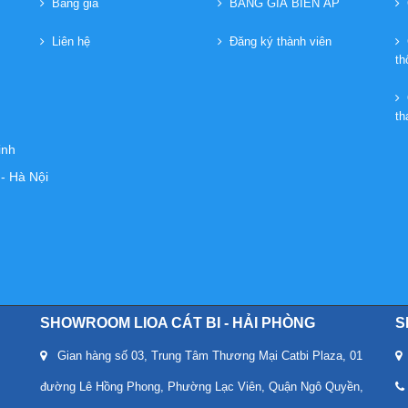
Bảng giá
BẢNG GIÁ BIẾN ÁP
C
Liên hệ
Đăng ký thành viên
C
th
Q
th
inh
- Hà Nội
SHOWROOM LIOA CÁT BI - HẢI PHÒNG
S
Gian hàng số 03, Trung Tâm Thương Mại Catbi Plaza, 01
K
đường Lê Hồng Phong, Phường Lạc Viên, Quận Ngô Quyền,