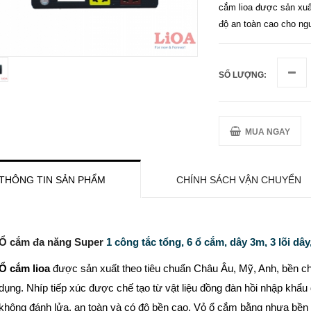
cắm lioa được sản xuấ
độ an toàn cao cho ngư
SỐ LƯỢNG:
MUA NGAY
THÔNG TIN SẢN PHẨM
CHÍNH SÁCH VẬN CHUYỂN
Ổ cắm đa năng Super
1 công tắc tổng, 6 ổ cắm, dây 3m, 3 lõi dâ
Ổ cắm lioa
được sản xuất theo tiêu chuẩn Châu Âu, Mỹ, Anh, bền c
dụng. Nhíp tiếp xúc được chế tạo từ vật liệu đồng đàn hồi nhập khẩu 
không đánh lửa, an toàn và có độ bền cao. Vỏ ổ cắm bằng nhựa bền c