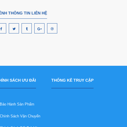
ÊNH THÔNG TIN LIÊN HỆ
HÍNH SÁCH ƯU ĐÃI
THỐNG KÊ TRUY CẬP
ảo Hành Sản Phẩm
hính Sách Vận Chuyển