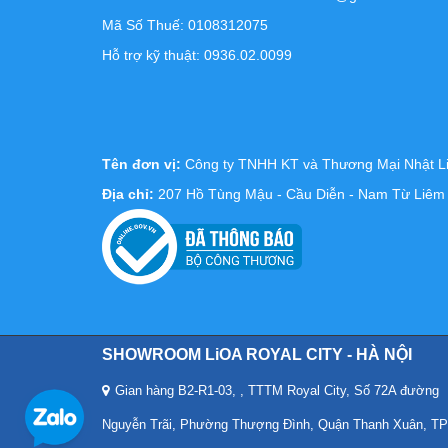
Mã Số Thuế: 0108312075
Hỗ trợ kỹ thuật: 0936.02.0099
Tên đơn vị:
Công ty TNHH KT và Thương Mại Nhật L
Địa chỉ:
207 Hồ Tùng Mậu - Cầu Diễn - Nam Từ Liêm 
SHOWROOM LiOA ROYAL CITY - HÀ NỘI
Gian hàng B2-R1-03, , TTTM Royal City, Số 72A đường
Nguyễn Trãi, Phường Thượng Đình, Quận Thanh Xuân, TP