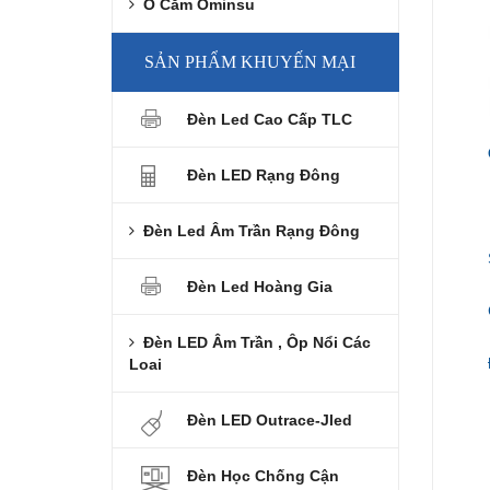
Ổ Cắm Ominsu
SẢN PHẨM KHUYẾN MẠI
Đèn Led Cao Cấp TLC
Đèn LED Rạng Đông
Đèn Led Âm Trần Rạng Đông
Đèn Led Hoàng Gia
Đèn LED Âm Trần , Ôp Nổi Các
Loai
Đèn LED Outrace-Jled
Đèn Học Chống Cận